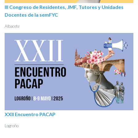
III Congreso de Residentes, JMF, Tutores y Unidades
Docentes de la semFYC
Albacete
XXII Encuentro PACAP
Logroño