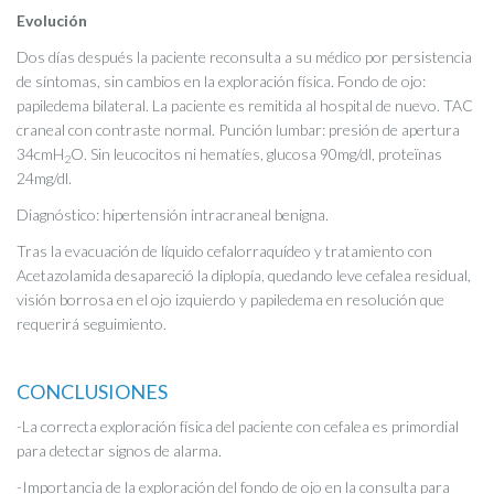
Evolución
Dos días después la paciente reconsulta a su médico por persistencia
de síntomas, sin cambios en la exploración física. Fondo de ojo:
papiledema bilateral. La paciente es remitida al hospital de nuevo. TAC
craneal con contraste normal. Punción lumbar: presión de apertura
34cmH
O. Sin leucocitos ni hematíes, glucosa 90mg/dl, proteïnas
2
24mg/dl.
Diagnóstico: hipertensión intracraneal benigna.
Tras la evacuación de líquido cefalorraquídeo y tratamiento con
Acetazolamida desapareció la diplopía, quedando leve cefalea residual,
visión borrosa en el ojo izquierdo y papiledema en resolución que
requerirá seguimiento.
CONCLUSIONES
-La correcta exploración física del paciente con cefalea es primordial
para detectar signos de alarma.
-Importancia de la exploración del fondo de ojo en la consulta para