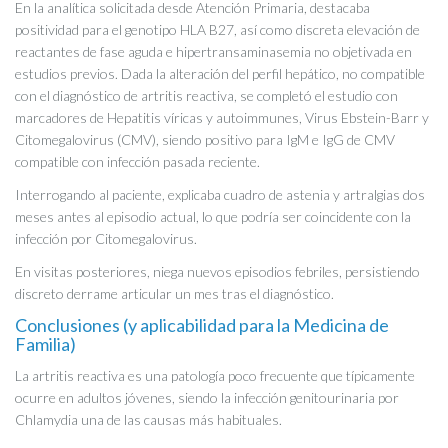
En la analítica solicitada desde Atención Primaria, destacaba
positividad para el genotipo HLA B27, así como discreta elevación de
reactantes de fase aguda e hipertransaminasemia no objetivada en
estudios previos. Dada la alteración del perfil hepático, no compatible
con el diagnóstico de artritis reactiva, se completó el estudio con
marcadores de Hepatitis víricas y autoimmunes, Virus Ebstein-Barr y
Citomegalovirus (CMV), siendo positivo para IgM e IgG de CMV
compatible con infección pasada reciente.
Interrogando al paciente, explicaba cuadro de astenia y artralgias dos
meses antes al episodio actual, lo que podría ser coincidente con la
infección por Citomegalovirus.
En visitas posteriores, niega nuevos episodios febriles, persistiendo
discreto derrame articular un mes tras el diagnóstico.
Conclusiones (y aplicabilidad para la Medicina de
Familia)
La artritis reactiva es una patología poco frecuente que típicamente
ocurre en adultos jóvenes, siendo la infección genitourinaria por
Chlamydia una de las causas más habituales.