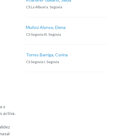
CS La Albuera. Segovia
Muñoz Alonso, Elena
CS Segovia III. Segovia
Torres Barriga, Corina
CS Segovia I. Segovia
a y
 activa.
alidez
nasal