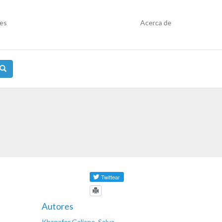
res
Acerca de
Autores
Khanafer Galiano, Salua