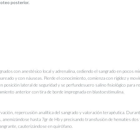
goteo posterior.
nados con anestésico local y adrenalina, cediendo el sangrado en pocos mi
areado y con náuseas. Pierde el conocimiento, comienza con rigidez y mov
n posición lateral de seguridad y se perfundesuero salino fisiológico para 
amiento anterior con tira de borde impregnada en blastoestimulina.
vación, repercusión analítica del sangrado y valoración terapéutica. Durant
s, anemizándose hasta 7gr de Hb y precisando transfusión de hematíes dos 
 sangrante, cauterizándose en quirófano.