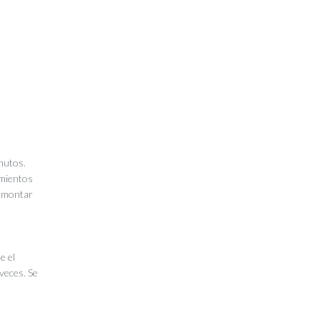
nutos.
imientos
remontar
e el
veces. Se