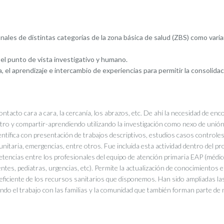
onales de distintas categorías de la zona básica de salud (ZBS) como vari
el punto de vista investigativo y humano.
 el aprendizaje e intercambio de experiencias para permitir la consolidac
acto cara a cara, la cercanía, los abrazos, etc. De ahí la necesidad de enc
ntro y compartir-aprendiendo utilizando la investigación como nexo de unió
ntífica con presentación de trabajos descriptivos, estudios casos controles
unitaria, emergencias, entre otros. Fue incluida esta actividad dentro del p
tencias entre los profesionales del equipo de atención primaria EAP (médic
ntes, pediatras, urgencias, etc). Permite la actualización de conocimientos 
y eficiente de los recursos sanitarios que disponemos. Han sido ampliadas las
do el trabajo con las familias y la comunidad que también forman parte de