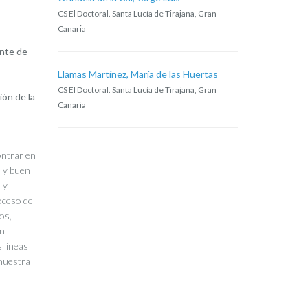
CS El Doctoral. Santa Lucía de Tirajana, Gran
Canaria
ante de
Llamas Martínez, María de las Huertas
CS El Doctoral. Santa Lucía de Tirajana, Gran
ión de la
Canaria
ontrar en
n y buen
 y
roceso de
os,
en
 líneas
 nuestra