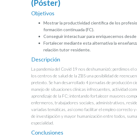
(Póster)
Objetivos
Mostrar la productividad científica de los profesi
formación continuada (FC).
Conseguir interactuar para enriquecernos desde 
Fortalecer mediante esta alternativa la enseñanza,
relación tutor-residente.
Descripción
La pandemia del Covid 19 nos deshumanizó; perdimos el cont
los centros de salud de la ZBS una posibilidad de reencue
pretexto. Se han desarrollado 4 jornadas de producción cie
manejo de situaciones clínicas infrecuentes, actividad com
aprendizaje de la FC; intentando fortalecer mayores compe
enfermeros, trabajadores sociales, administrativos, reside
variadas temáticas, así como facilitar el empleo correcto 
de investigación y mayor humanización entre todos, suman
especialidad.
Conclusiones