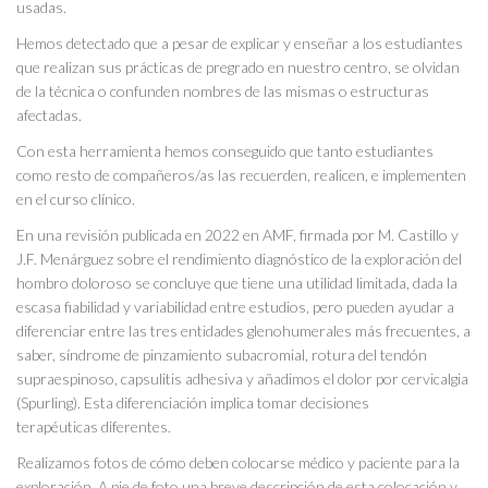
usadas.
Hemos detectado que a pesar de explicar y enseñar a los estudiantes
que realizan sus prácticas de pregrado en nuestro centro, se olvidan
de la técnica o confunden nombres de las mismas o estructuras
afectadas.
Con esta herramienta hemos conseguido que tanto estudiantes
como resto de compañeros/as las recuerden, realicen, e implementen
en el curso clínico.
En una revisión publicada en 2022 en AMF, firmada por M. Castillo y
J.F. Menárguez sobre el rendimiento diagnóstico de la exploración del
hombro doloroso se concluye que tiene una utilidad limitada, dada la
escasa fiabilidad y variabilidad entre estudios, pero pueden ayudar a
diferenciar entre las tres entidades glenohumerales más frecuentes, a
saber, síndrome de pinzamiento subacromial, rotura del tendón
supraespinoso, capsulitis adhesiva y añadimos el dolor por cervicalgia
(Spurling). Esta diferenciación implica tomar decisiones
terapéuticas diferentes.
Realizamos fotos de cómo deben colocarse médico y paciente para la
exploración. A pie de foto una breve descripción de esta colocación y