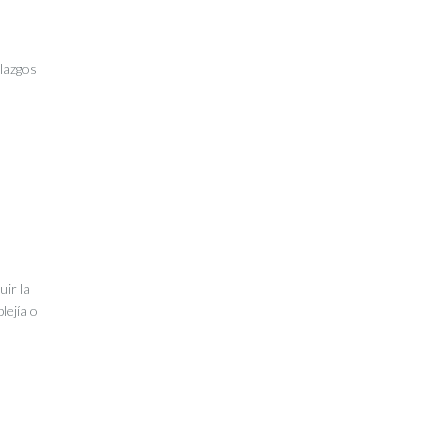
llazgos
uir la
lejía o