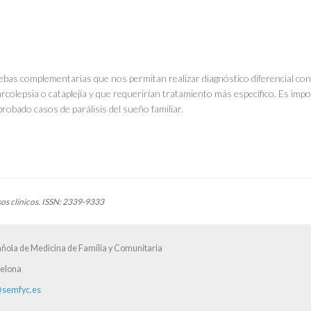
uebas complementarias que nos permitan realizar diagnóstico diferencial con
colepsia o cataplejía y que requerirían tratamiento más específico. Es imp
robado casos de parálisis del sueño familiar.
s clínicos. ISSN: 2339-9333
ñola de Medicina de Familia y Comunitaria
celona
semfyc.es