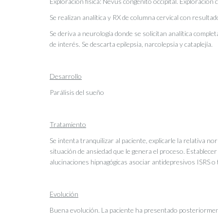
Exploración física: Nevus congénito occipital. Exploración
Se realizan analítica y RX de columna cervical con resulta
Se deriva a neurología donde se solicitan analítica compl
de interés. Se descarta epilepsia, narcolepsia y cataplejía.
Desarrollo
Parálisis del sueño
Tratamiento
Se intenta tranquilizar al paciente, explicarle la relativa n
situación de ansiedad que le genera el proceso. Establecer
alucinaciones hipnagógicas asociar antidepresivos ISRS o t
Evolución
Buena evolución. La paciente ha presentado posteriormen