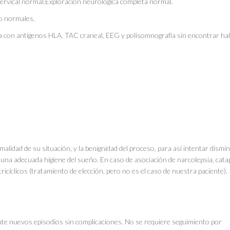
 cervical normal.Exploración neurológica completa normal.
do normales.
eta con antígenos HLA, TAC craneal, EEG y polisomnografía sin encontrar ha
ormalidad de su situación, y la benignidad del proceso, para así intentar dismin
 una adecuada higiene del sueño. En caso de asociación de narcolepsia, catap
ricíclicos (tratamiento de elección, pero no es el caso de nuestra paciente).
te nuevos episodios sin complicaciones. No se requiere seguimiento por