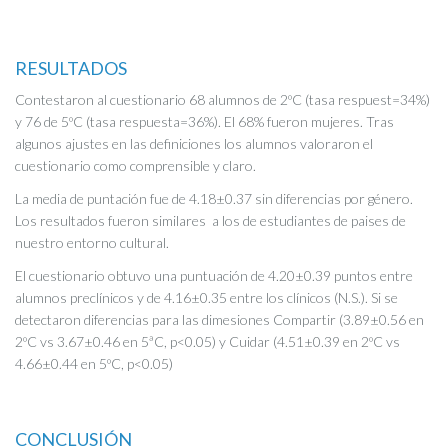
RESULTADOS
Contestaron al cuestionario 68 alumnos de 2ºC (tasa respuest=34%)
y 76 de 5ºC (tasa respuesta=36%). El 68% fueron mujeres. Tras
algunos ajustes en las definiciones los alumnos valoraron el
cuestionario como comprensible y claro.
La media de puntación fue de 4.18±0.37 sin diferencias por género.
Los resultados fueron similares a los de estudiantes de paises de
nuestro entorno cultural.
El cuestionario obtuvo una puntuación de 4.20±0.39 puntos entre
alumnos preclínicos y de 4.16±0.35 entre los clínicos (N.S.). Si se
detectaron diferencias para las dimesiones Compartir (3.89±0.56 en
2ºC vs 3.67±0.46 en 5ªC, p<0.05) y Cuidar (4.51±0.39 en 2ºC vs
4.66±0.44 en 5ºC, p<0.05)
CONCLUSIÓN