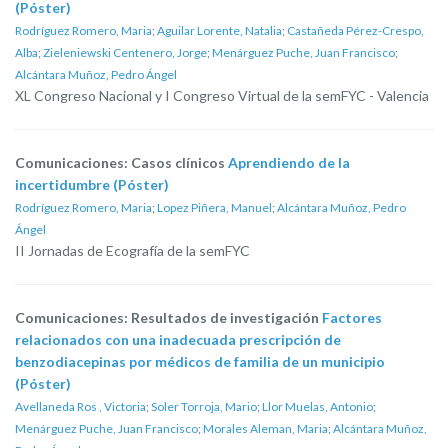
(Póster)
Rodríguez Romero, Maria
;
Aguilar Lorente, Natalia
;
Castañeda Pérez-Crespo,
Alba
;
Zieleniewski Centenero, Jorge
;
Menárguez Puche, Juan Francisco
;
Alcántara Muñoz, Pedro Ángel
XL Congreso Nacional y I Congreso Virtual de la semFYC - Valencia
Comunicaciones: Casos clínicos
Aprendiendo de la
incertidumbre (Póster)
Rodríguez Romero, Maria
;
Lopez Piñera, Manuel
;
Alcántara Muñoz, Pedro
Ángel
II Jornadas de Ecografía de la semFYC
Comunicaciones: Resultados de investigación
Factores
relacionados con una inadecuada prescripción de
benzodiacepinas por médicos de familia de un municipio
(Póster)
Avellaneda Ros , Victoria
;
Soler Torroja, Mario
;
Llor Muelas, Antonio
;
Menárguez Puche, Juan Francisco
;
Morales Aleman, Maria
;
Alcántara Muñoz,