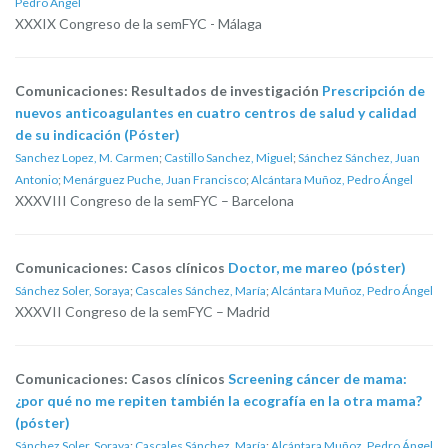
Pedro Ángel
XXXIX Congreso de la semFYC - Málaga
Comunicaciones: Resultados de investigación
Prescripción de
nuevos anticoagulantes en cuatro centros de salud y calidad
de su indicación (Póster)
Sanchez Lopez, M. Carmen
;
Castillo Sanchez, Miguel
;
Sánchez Sánchez, Juan
Antonio
;
Menárguez Puche, Juan Francisco
;
Alcántara Muñoz, Pedro Ángel
XXXVIII Congreso de la semFYC – Barcelona
Comunicaciones: Casos clínicos
Doctor, me mareo (póster)
Sánchez Soler, Soraya
;
Cascales Sánchez, María
;
Alcántara Muñoz, Pedro Ángel
XXXVII Congreso de la semFYC – Madrid
Comunicaciones: Casos clínicos
Screening cáncer de mama:
¿por qué no me repiten también la ecografía en la otra mama?
(póster)
Sánchez Soler, Soraya
;
Cascales Sánchez, María
;
Alcántara Muñoz, Pedro Ángel