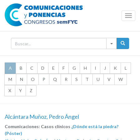
Toggl
Navig
A
B
C
D
E
F
G
H
I
J
K
L
M
N
O
P
Q
R
S
T
U
V
W
X
Y
Z
Alcántara Muñoz, Pedro Ángel
Comunicaciones: Casos clínicos
¿Dónde está la piedra?
(Póster)