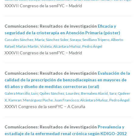
XXXVII Congreso de la semFYC – Madrid
Comunicaciones: Resultados de investigación
Eficacia y
seguridad de la crioterapia en Atención Primaria (póster)
Cascales Sánchez, María
;
Sánchez Soler, Soraya
;
Sevillano Tripero, Alberto
Rafael
;
Mañas Martín, Violeta
;
Alcántara Muñoz, Pedro Ángel
XXXVII Congreso de la semFYC – Madrid
Comunicaciones: Resultados de investigación
Evaluación de la
calidad de la prescripción de benzodiacepinas en mayores de
65 años y diseño de medidas correctoras (oral)
Galera Morcillo, Luis
;
Quiles Sánchez, Lourdes
;
Bernabeu Alacid, Sara
;
Qadeer
X, Kamran
;
Menárguez Puche, Juan Francisco
;
Alcántara Muñoz, Pedro Ángel
XXXVI Congreso de la semFYC – A Coruña
Comunicaciones: Resultados de investigación
Prevalencia y
estadiaje de la enfermedad renal crónica según KDIGO-2012