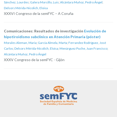
Sánchez, Lourdes
;
Galera Morcillo, Luis
;
Alcántara Muñoz, Pedro Ángel
;
Delsors Mérida-Nicolich, Eloisa
XXXVI Congreso de la semFYC – A Coruña
Comunicaciones: Resultados de investigación
Evolución de
hipotiroidismo subclínico en Atención Primaria (póster)
Morales Aleman, Maria
;
Garcia Almela, Marta
;
Ferrandez Rodríguez, José
Carlos
;
Delsors Mérida-Nicolich, Eloisa
;
Menárguez Puche, Juan Francisco
;
Alcántara Muñoz, Pedro Ángel
XXXV Congreso de la semFYC - Gijón