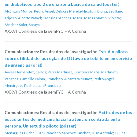
en diabéticos tipo 2 de una zona básica de salud (póster)
Alcántara Muñoz, Pedro Ángel
;
Delsors Mérida-Nicolich, Eloisa
;
Sevillano
Tripero, Alberto Rafael
;
Cascales Sánchez, María
;
Mañas Martín, Violeta
;
Sánchez Soler, Soraya
XXXVI Congreso de la semFYC – A Coruña
Comunicaciones: Resultados de investigación
Estudio piloto
sobre utilidad de las reglas de Ottawa de tobillo en un servicio
de urgencias (oral)
Avilés Hernández, Carlos
;
Parra Martinez, Francisca Maria
;
Martinetti,
Vanessa
;
Campillo Palma, Francisco
;
Alcántara Muñoz, Pedro Ángel
;
Menárguez Puche, Juan Francisco
XXXVI Congreso de la semFYC – A Coruña
Comunicaciones: Resultados de investigación
Actitudes de los
estudiantes de medicina hacia la atención centrada en la
persona. Un estudio piloto (póster)
Menárguez Puche, Juan Francisco
;
Sánchez Sánchez, Juan Antonio
;
Quiles