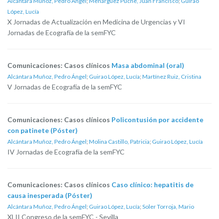
Alcántara Muñoz, Pedro Ángel
;
Menárguez Puche, Juan Francisco
;
Guirao
López, Lucía
X Jornadas de Actualización en Medicina de Urgencias y VI
Jornadas de Ecografía de la semFYC
Comunicaciones: Casos clínicos
Masa abdominal (oral)
Alcántara Muñoz, Pedro Ángel
;
Guirao López, Lucía
;
Martínez Ruiz, Cristina
V Jornadas de Ecografía de la semFYC
Comunicaciones: Casos clínicos
Policontusión por accidente
con patinete (Póster)
Alcántara Muñoz, Pedro Ángel
;
Molina Castillo, Patricia
;
Guirao López, Lucía
IV Jornadas de Ecografía de la semFYC
Comunicaciones: Casos clínicos
Caso clínico: hepatitis de
causa inesperada (Póster)
Alcántara Muñoz, Pedro Ángel
;
Guirao López, Lucía
;
Soler Torroja, Mario
XLII Congreso de la semFYC - Sevilla