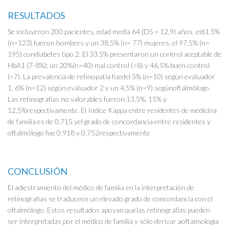
RESULTADOS
Se incluyeron 200 pacientes, edad media 64 (DS = 12,9) años, el61.5%
(n=123) fueron hombres y un 38,5% (n= 77) mujeres, el 97,5% (n=
195) condiabetes tipo 2. El 33.5% presentaron un control aceptable de
HbA1 (7-8%); un 20%(n=40) mal control (>8) y 46,5% buen control
(<7). La prevalencia de retinopatía fuedel 5% (n=10) según evaluador
1, 6% (n=12) según evaluador 2 y un 4.5% (n=9) segúnoftalmólogo.
Las retinografías no valorables fueron 13,5%, 15% y
12,5%respectivamente. El Indice Kappa entre residentes de medicina
de familia es de 0,715 yel grado de concordancia entre residentes y
oftalmólogo fue 0,918 y 0,752respectivamente
CONCLUSIÓN
El adiestramiento del médico de familia en la interpretación de
retinografias se traduceen un elevado grado de concordancia con el
oftalmólogo. Estos resultados apoyan quelas retinografías pueden
ser interpretadas por el médico de familia y sólo derivar aoftalmologia