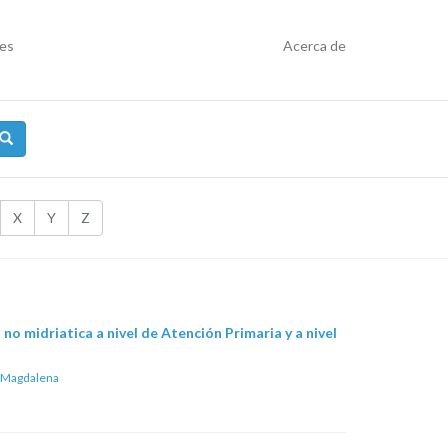
res
Acerca de
X
Y
Z
no midriatica a nivel de Atención Primaria y a nivel
, Magdalena