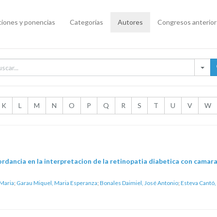
iones y ponencias
Categorías
Autores
Congresos anterio
K
L
M
N
O
P
Q
R
S
T
U
V
W
rdancia en la interpretacion de la retinopatia diabetica con camara 
 Maria
;
Garau Miquel, Maria Esperanza
;
Bonales Daimiel, José Antonio
;
Esteva Cantó