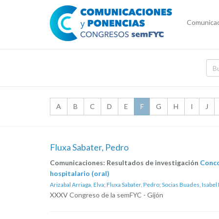
Comunicac
A
B
C
D
E
F
G
H
I
J
Fluxa Sabater, Pedro
Comunicaciones: Resultados de investigación
Conco
hospitalario (oral)
Arizabal Arriaga, Elva
;
Fluxa Sabater, Pedro
;
Socias Buades, Isabel
XXXV Congreso de la semFYC - Gijón