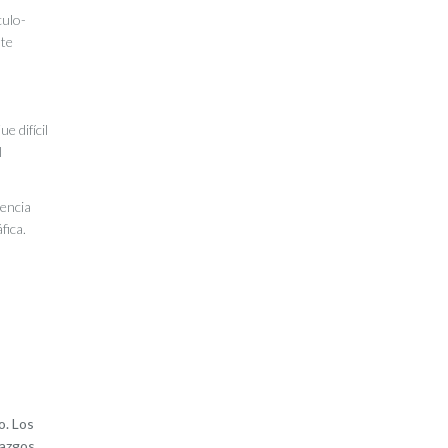
culo-
nte
e difícil
l
encia
fica.
o. Los
lazgos