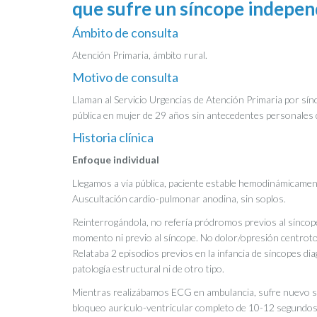
que sufre un síncope indepen
Ámbito de consulta
Atención Primaria, ámbito rural.
Motivo de consulta
Llaman al Servicio Urgencias de Atención Primaria por sí
pública en mujer de 29 años sin antecedentes personales 
Historia clínica
Enfoque individual
Llegamos a vía pública, paciente estable hemodinámicam
Auscultación cardio-pulmonar anodina, sin soplos.
Reinterrogándola, no refería pródromos previos al síncope
momento ni previo al síncope. No dolor/opresión centrotor
Relataba 2 episodios previos en la infancia de síncopes d
patología estructural ni de otro tipo.
Mientras realizábamos ECG en ambulancia, sufre nuevo sí
bloqueo aurículo-ventricular completo de 10-12 segundos 