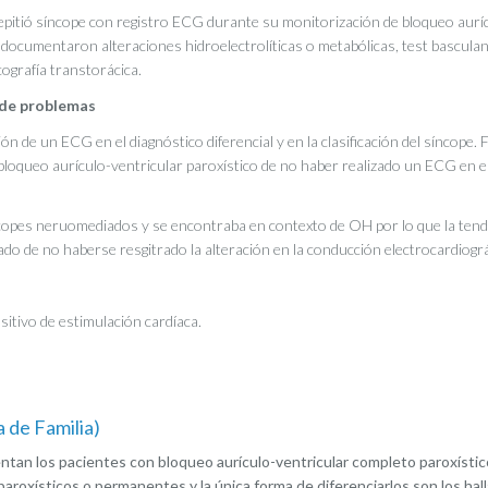
repitió síncope con registro ECG durante su monitorización de bloqueo aurí
documentaron alteraciones hidroelectrolíticas o metabólicas, test bascula
cografía transtorácica.
n de problemas
ón de un ECG en el diagnóstico diferencial y en la clasificación del síncope. Fu
 bloqueo aurículo-ventricular paroxístico de no haber realizado un ECG en e
pes neruomediados y se encontraba en contexto de OH por lo que la tend
o de no haberse resgitrado la alteración en la conducción electrocardiográ
sitivo de estimulación cardíaca.
a de Familia)
sentan los pacientes con bloqueo aurículo-ventricular completo paroxístic
roxísticos o permanentes y la única forma de diferenciarlos son los hal