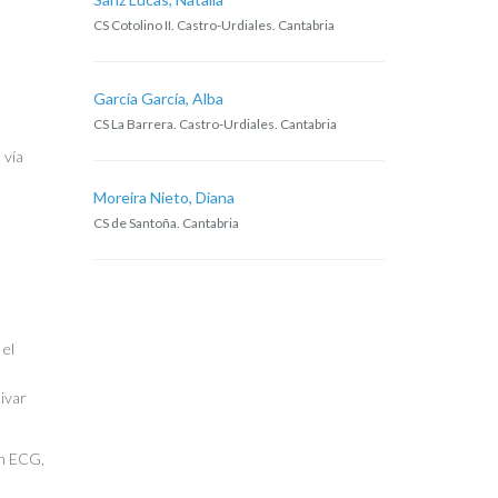
CS Cotolino II. Castro-Urdiales. Cantabria
García García, Alba
CS La Barrera. Castro-Urdiales. Cantabria
 vía
Moreira Nieto, Diana
CS de Santoña. Cantabria
 el
tivar
en ECG,