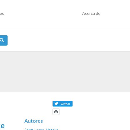
res
Acerca de
Autores
te
Sanz Lucas, Natalia