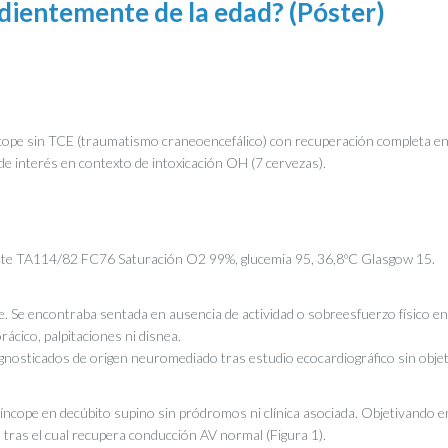
dientemente de la edad? (Póster)
ncope sin TCE (traumatismo craneoencefálico) con recuperación completa en
de interés en contexto de intoxicación OH (7 cervezas).
ente TA114/82 FC76 Saturación O2 99%, glucemia 95, 36,8ºC Glasgow 15.
. Se encontraba sentada en ausencia de actividad o sobreesfuerzo físico en
ácico, palpitaciones ni disnea.
iagnosticados de origen neuromediado tras estudio ecocardiográfico sin obje
ncope en decúbito supino sin pródromos ni clínica asociada. Objetivando 
tras el cual recupera conducción AV normal (Figura 1).