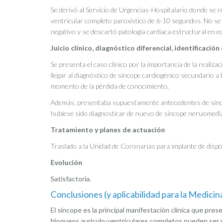
Se derivó al Servicio de Urgencias-Hospitalario donde se 
ventricular completo paroxístico de 6-10 segundos. No se 
negativo y se descartó patología cardiaca estructural en e
Juicio clínico, diagnóstico diferencial, identificació
Se presenta el caso clínico por la importancia de la realizaci
llegar al diagnóstico de síncope cardiogénico secundario a
momento de la pérdida de conocimiento.
Además, presentaba supuestamente antecedentes de sínco
hubiese sido diagnosticar de nuevo de síncope neruomediad
Tratamiento y planes de actuación
Traslado a la Unidad de Coronarias para implante de dispo
Evolución
Satisfactoria.
Conclusiones (y aplicabilidad para la Medicin
El síncope es la principal manifestación clínica que pre
bloqueos auriculo-ventriculares completos pueden ser pa