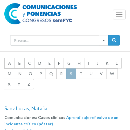
Toggl
Navig
A
B
C
D
E
F
G
H
I
J
K
L
M
N
O
P
Q
R
S
T
U
V
W
X
Y
Z
Sanz Lucas, Natalia
Comunicaciones: Casos clínicos
Aprendizaje reflexivo de un
incidente crítico (póster)