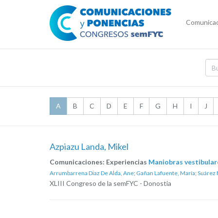
Comunicac
A
B
C
D
E
F
G
H
I
J
Azpiazu Landa, Mikel
Comunicaciones: Experiencias
Maniobras vestibulare
Arrumbarrena Diaz De Alda, Ane
;
Gañan Lafuente, María
;
Suárez 
XLIII Congreso de la semFYC - Donostia