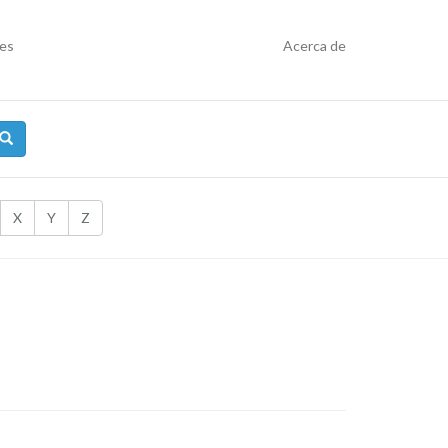
res
Acerca de
X
Y
Z