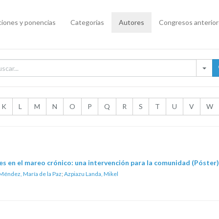
iones y ponencias
Categorías
Autores
Congresos anterio
K
L
M
N
O
P
Q
R
S
T
U
V
W
s en el mareo crónico: una intervención para la comunidad (Póster)
Méndez, María de la Paz
;
Azpiazu Landa, Mikel