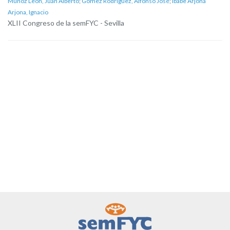
Muñoz León, Juan Alberto
;
Gómez Rodríguez, Alfonso José
;
Ibabe Arjona
Arjona, Ignacio
XLII Congreso de la semFYC - Sevilla