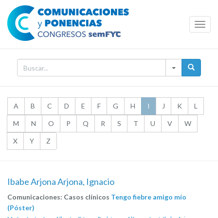
Toggl
Navig
A
B
C
D
E
F
G
H
I
J
K
L
M
N
O
P
Q
R
S
T
U
V
W
X
Y
Z
Ibabe Arjona Arjona, Ignacio
Comunicaciones: Casos clínicos
Tengo fiebre amigo mío
(Póster)