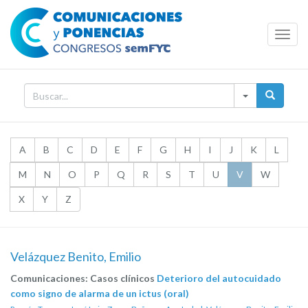
Toggl
Navig
A
B
C
D
E
F
G
H
I
J
K
L
M
N
O
P
Q
R
S
T
U
V
W
X
Y
Z
Velázquez Benito, Emilio
Comunicaciones: Casos clínicos
Deterioro del autocuidado
como signo de alarma de un ictus (oral)