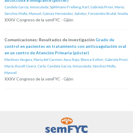
autóctona e inmigrante (póster)
Candela García, Inmaculada
;
Spihlmann Freiberg, Karl
;
Gabriela Priori, Maria
;
Sánchez Molla, Manuel
;
Gómez Hernández, Sahelys
;
Fernández Brufal, Noelia
XXXV Congreso de la semFYC - Gijón
Comunicaciones: Resultados de investigación
Grado de
control en pacientes en tratamiento con anticoagulación oral
en un centro de Atención Primaria (póster)
Martínez Vergara, Maria del Carmen
;
Ayus Rojo, Blanca-Esther
;
Gabriela Priori,
Maria
;
Rosell Civera, Carla
;
Candela García, Inmaculada
;
Sánchez Molla,
Manuel
XXXV Congreso de la semFYC - Gijón