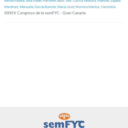
Reche Padilla, Ana Isabel
;
Hachem Salas, Nur
;
García Ventura, Manuel
;
Zapata
Martínez, Manuela
;
García Ramón, María José
;
Moreno Martos, Herminia
XXXIV Congreso de la semFYC - Gran Canaria