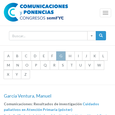
Toggl
Navig
A
B
C
D
E
F
G
H
I
J
K
L
M
N
O
P
Q
R
S
T
U
V
W
X
Y
Z
García Ventura, Manuel
Comunicaciones: Resultados de investigación
Cuidados
paliativos en Atención Primaria (póster)