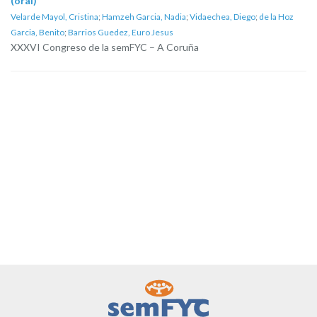
(oral)
Velarde Mayol, Cristina
;
Hamzeh Garcia, Nadia
;
Vidaechea, Diego
;
de la Hoz
Garcia, Benito
;
Barrios Guedez, Euro Jesus
XXXVI Congreso de la semFYC – A Coruña