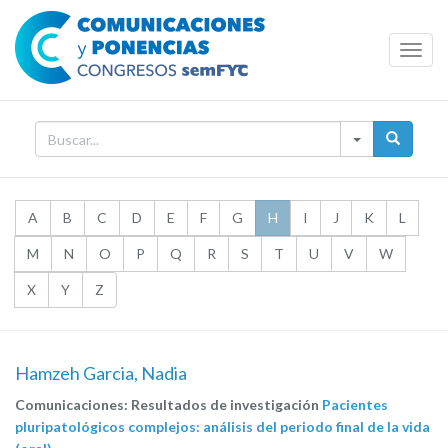
Toggl
Navig
A
B
C
D
E
F
G
H
I
J
K
L
M
N
O
P
Q
R
S
T
U
V
W
X
Y
Z
Hamzeh Garcia, Nadia
Comunicaciones: Resultados de investigación
Pacientes
pluripatológicos complejos: análisis del periodo final de la vida