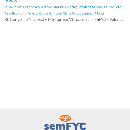
(Póster)
Milia Pérez, Francesco
;
Arroyo Morales, Rocío
;
Señalada Salinas, Laura
;
Soto
Rebollo, Maria Teresa
;
Casas Sanjosé, Clara
;
Ruiz Espinosa, María
XL Congreso Nacional y I Congreso Virtual de la semFYC - Valencia