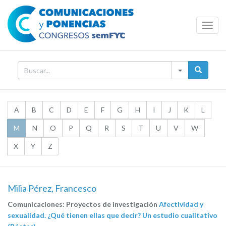
Toggl
Navig
A
B
C
D
E
F
G
H
I
J
K
L
M
N
O
P
Q
R
S
T
U
V
W
X
Y
Z
Milia Pérez, Francesco
Comunicaciones: Proyectos de investigación
Afectividad y
sexualidad. ¿Qué tienen ellas que decir? Un estudio cualitativo