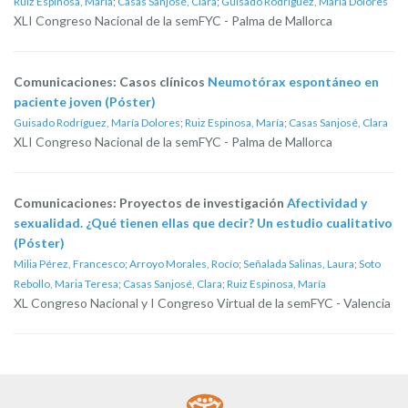
Ruiz Espinosa, María
;
Casas Sanjosé, Clara
;
Guisado Rodríguez, María Dolores
XLI Congreso Nacional de la semFYC - Palma de Mallorca
Comunicaciones: Casos clínicos
Neumotórax espontáneo en
paciente joven (Póster)
Guisado Rodríguez, María Dolores
;
Ruiz Espinosa, María
;
Casas Sanjosé, Clara
XLI Congreso Nacional de la semFYC - Palma de Mallorca
Comunicaciones: Proyectos de investigación
Afectividad y
sexualidad. ¿Qué tienen ellas que decir? Un estudio cualitativo
(Póster)
Milia Pérez, Francesco
;
Arroyo Morales, Rocío
;
Señalada Salinas, Laura
;
Soto
Rebollo, Maria Teresa
;
Casas Sanjosé, Clara
;
Ruiz Espinosa, María
XL Congreso Nacional y I Congreso Virtual de la semFYC - Valencia