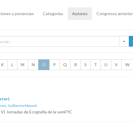
iones y ponencias
Categorías
Autores
Congresos anterio
K
L
M
N
O
P
Q
R
S
T
U
V
W
ster)
enez, Guillermo Manuel
 VI Jornadas de Ecografía de la semFYC