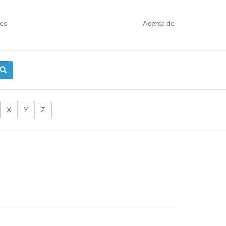
res
Acerca de
X
Y
Z