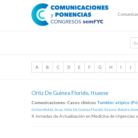
Comunicac
A
B
C
D
E
F
G
H
I
J
Ortiz De Guinea Florido, Itsasne
Comunicaciones: Casos clínicos
Temblor atípico (Pó
Griñan Belda, Aroa
;
Ortiz De Guinea Florido, Itsasne
;
Baloira Jim
X Jornadas de Actualización en Medicina de Urgencias y