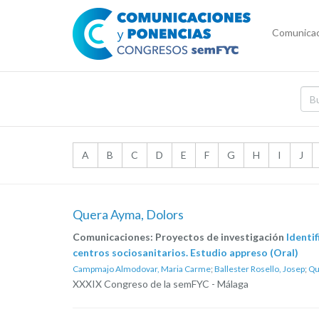
Comunicac
A
B
C
D
E
F
G
H
I
J
Quera Ayma, Dolors
Comunicaciones: Proyectos de investigación
Identi
centros sociosanitarios. Estudio appreso (Oral)
Campmajo Almodovar, Maria Carme
;
Ballester Rosello, Josep
;
Qu
XXXIX Congreso de la semFYC - Málaga