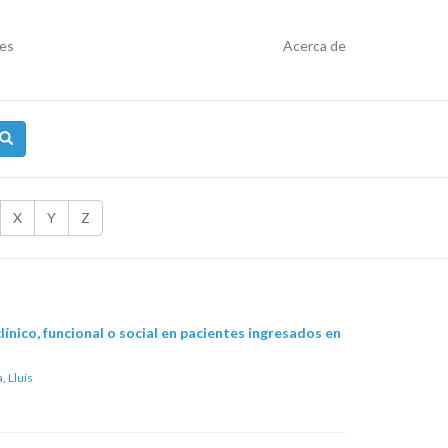
res
Acerca de
X
Y
Z
ínico, funcional o social en pacientes ingresados en
, Lluís