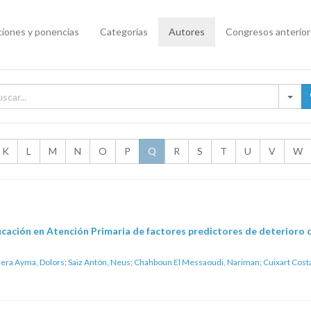
iones y ponencias
Categorías
Autores
Congresos anterio
K
L
M
N
O
P
Q
R
S
T
U
V
W
ficación en Atención Primaria de factores predictores de deterioro cl
era Ayma, Dolors
;
Saiz Antón, Neus
;
Chahboun El Messaoudi, Nariman
;
Cuixart Costa