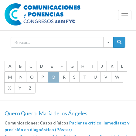
Toggl
Navig
A
B
C
D
E
F
G
H
I
J
K
L
M
N
O
P
Q
R
S
T
U
V
W
X
Y
Z
Quero Quero, María de los Ángeles
Comunicaciones: Casos clínicos
Paciente crítico: inmediatez y
precisión en diagnóstico (Póster)