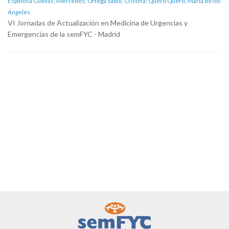
Espinosa Cuevas, Mercedes
;
Ortega Sabio, Cristina
;
Quero Quero, María de los
Ángeles
VI Jornadas de Actualización en Medicina de Urgencias y
Emergencias de la semFYC - Madrid