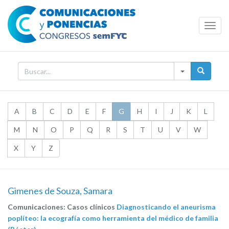
Toggl
Navig
A
B
C
D
E
F
G
H
I
J
K
L
M
N
O
P
Q
R
S
T
U
V
W
X
Y
Z
Gimenes de Souza, Samara
Comunicaciones: Casos clínicos
Diagnosticando el aneurisma
poplíteo: la ecografía como herramienta del médico de familia