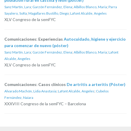
población rural en castilla y león (póster)
Sanz Martín, Lara
;
Garzón Fernández, Elena
;
Albillos Blanco, Maria
;
Parra
Sayalero, Sofía
;
Magallares Bustillo, Diego
;
Lafont Alcalde, Angeles
XLV Congreso de la semFYC
Comunicaciones: Experiencias
Autocuidado, higiene y ejercicio
para comenzar de nuevo (póster)
Sanz Martín, Lara
;
Garzón Fernández, Elena
;
Albillos Blanco, Maria
;
Lafont
Alcalde, Angeles
XLV Congreso de la semFYC
Comunicaciones: Casos clínicos
De artritis a arteritis (Póster)
Alvarado Machón, Lidia Anastasia
;
Lafont Alcalde, Angeles
;
Cubelos
Fernández, Naiara
XXXVIII Congreso de la semFYC – Barcelona