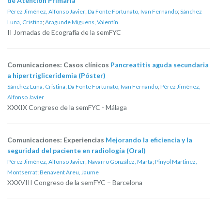
de Atención Primaria
Pérez Jiménez, Alfonso Javier
;
Da Fonte Fortunato, Ivan Fernando
;
Sánchez
Luna, Cristina
;
Aragunde Miguens, Valentín
II Jornadas de Ecografía de la semFYC
Comunicaciones: Casos clínicos
Pancreatitis aguda secundaria
a hipertrigliceridemia (Póster)
Sánchez Luna, Cristina
;
Da Fonte Fortunato, Ivan Fernando
;
Pérez Jiménez,
Alfonso Javier
XXXIX Congreso de la semFYC - Málaga
Comunicaciones: Experiencias
Mejorando la eficiencia y la
seguridad del paciente en radiología (Oral)
Pérez Jiménez, Alfonso Javier
;
Navarro González, Marta
;
Pinyol Martinez,
Montserrat
;
Benavent Areu, Jaume
XXXVIII Congreso de la semFYC – Barcelona