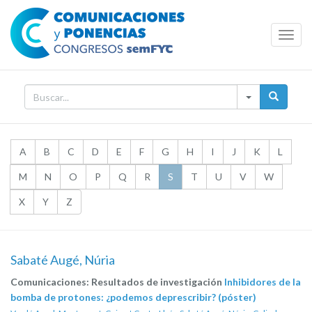
Toggl
Navig
A
B
C
D
E
F
G
H
I
J
K
L
M
N
O
P
Q
R
S
T
U
V
W
X
Y
Z
Sabaté Augé, Núria
Comunicaciones: Resultados de investigación
Inhibidores de la
bomba de protones: ¿podemos deprescribir? (póster)