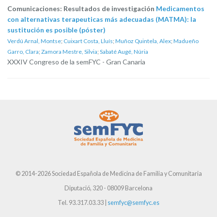
Comunicaciones: Resultados de investigación
Medicamentos
con alternativas terapeuticas más adecuadas (MATMA): la
sustitución es posible (póster)
Verdú Arnal, Montse
;
Cuixart Costa, Lluís
;
Muñoz Quintela, Alex
;
Madueño
Garro, Clara
;
Zamora Mestre, Silvia
;
Sabaté Augé, Núria
XXXIV Congreso de la semFYC - Gran Canaria
© 2014-2026 Sociedad Española de Medicina de Familia y Comunitaria
Diputació, 320 - 08009 Barcelona
Tel. 93.317.03.33 |
semfyc@semfyc.es