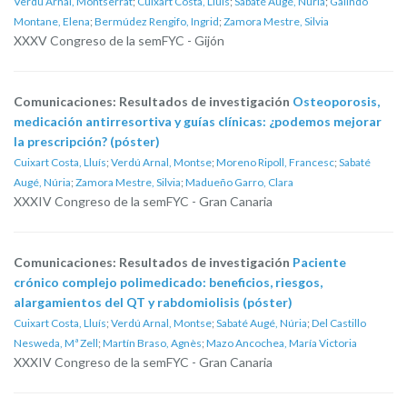
Verdú Arnal, Montserrat
;
Cuixart Costa, Lluís
;
Sabaté Augé, Núria
;
Galindo
Montane, Elena
;
Bermúdez Rengifo, Ingrid
;
Zamora Mestre, Silvia
XXXV Congreso de la semFYC - Gijón
Comunicaciones: Resultados de investigación
Osteoporosis,
medicación antirresortiva y guías clínicas: ¿podemos mejorar
la prescripción? (póster)
Cuixart Costa, Lluís
;
Verdú Arnal, Montse
;
Moreno Ripoll, Francesc
;
Sabaté
Augé, Núria
;
Zamora Mestre, Silvia
;
Madueño Garro, Clara
XXXIV Congreso de la semFYC - Gran Canaria
Comunicaciones: Resultados de investigación
Paciente
crónico complejo polimedicado: beneficios, riesgos,
alargamientos del QT y rabdomiolisis (póster)
Cuixart Costa, Lluís
;
Verdú Arnal, Montse
;
Sabaté Augé, Núria
;
Del Castillo
Nesweda, Mª Zell
;
Martín Braso, Agnès
;
Mazo Ancochea, María Victoria
XXXIV Congreso de la semFYC - Gran Canaria