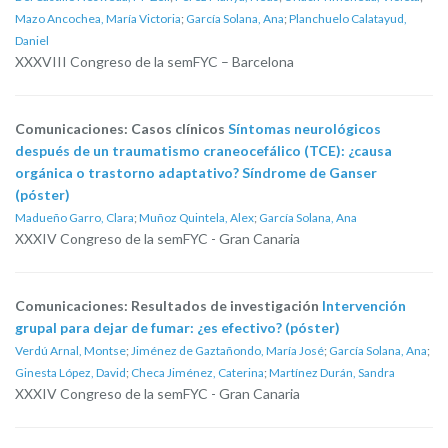
Mazo Ancochea, María Victoria
;
García Solana, Ana
;
Planchuelo Calatayud,
Daniel
XXXVIII Congreso de la semFYC – Barcelona
Comunicaciones: Casos clínicos
Síntomas neurológicos
después de un traumatismo craneocefálico (TCE): ¿causa
orgánica o trastorno adaptativo? Síndrome de Ganser
(póster)
Madueño Garro, Clara
;
Muñoz Quintela, Alex
;
García Solana, Ana
XXXIV Congreso de la semFYC - Gran Canaria
Comunicaciones: Resultados de investigación
Intervención
grupal para dejar de fumar: ¿es efectivo? (póster)
Verdú Arnal, Montse
;
Jiménez de Gaztañondo, María José
;
García Solana, Ana
;
Ginesta López, David
;
Checa Jiménez, Caterina
;
Martínez Durán, Sandra
XXXIV Congreso de la semFYC - Gran Canaria