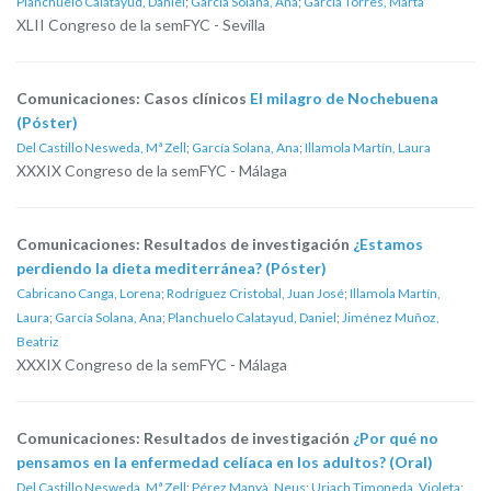
Planchuelo Calatayud, Daniel
;
García Solana, Ana
;
García Torres, Marta
XLII Congreso de la semFYC - Sevilla
Comunicaciones: Casos clínicos
El milagro de Nochebuena
(Póster)
Del Castillo Nesweda, Mª Zell
;
García Solana, Ana
;
Illamola Martín, Laura
XXXIX Congreso de la semFYC - Málaga
Comunicaciones: Resultados de investigación
¿Estamos
perdiendo la dieta mediterránea? (Póster)
Cabricano Canga, Lorena
;
Rodríguez Cristobal, Juan José
;
Illamola Martín,
Laura
;
García Solana, Ana
;
Planchuelo Calatayud, Daniel
;
Jiménez Muñoz,
Beatriz
XXXIX Congreso de la semFYC - Málaga
Comunicaciones: Resultados de investigación
¿Por qué no
pensamos en la enfermedad celíaca en los adultos? (Oral)
Del Castillo Nesweda, Mª Zell
;
Pérez Manyà, Neus
;
Uriach Timoneda, Violeta
;