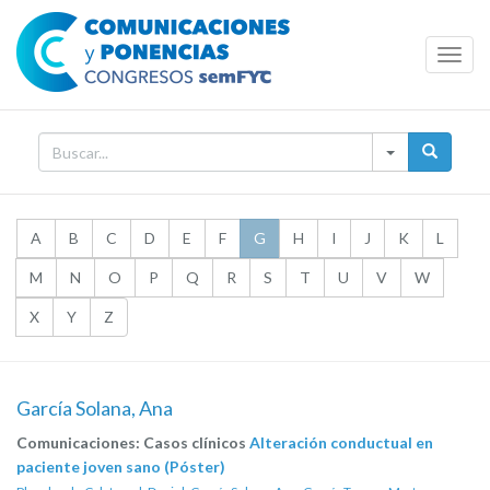
Toggl
Navig
A
B
C
D
E
F
G
H
I
J
K
L
M
N
O
P
Q
R
S
T
U
V
W
X
Y
Z
García Solana, Ana
Comunicaciones: Casos clínicos
Alteración conductual en
paciente joven sano (Póster)