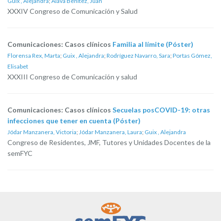
Guix , Alejandra
;
Álava Benítez, Juan
XXXIV Congreso de Comunicación y Salud
Comunicaciones: Casos clínicos
Familia al límite (Póster)
Florensa Rex, Marta
;
Guix , Alejandra
;
Rodríguez Navarro, Sara
;
Portas Gómez,
Elisabet
XXXIII Congreso de Comunicación y salud
Comunicaciones: Casos clínicos
Secuelas posCOVID-19: otras
infecciones que tener en cuenta (Póster)
Jódar Manzanera, Victoria
;
Jódar Manzanera, Laura
;
Guix , Alejandra
Congreso de Residentes, JMF, Tutores y Unidades Docentes de la
semFYC