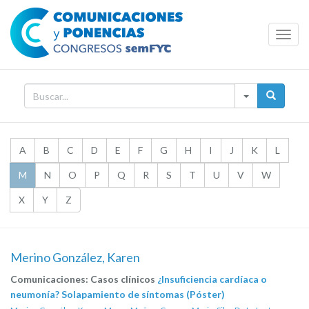
Toggl
Navig
A
B
C
D
E
F
G
H
I
J
K
L
M
N
O
P
Q
R
S
T
U
V
W
X
Y
Z
Merino González, Karen
Comunicaciones: Casos clínicos
¿Insuficiencia cardíaca o
neumonía? Solapamiento de síntomas (Póster)