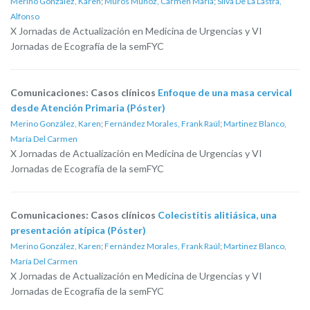
Merino González, Karen
;
Muros Muñoz, Carmen Maria
;
Silva De La Lastra,
Alfonso
X Jornadas de Actualización en Medicina de Urgencias y VI
Jornadas de Ecografía de la semFYC
Comunicaciones: Casos clínicos
Enfoque de una masa cervical
desde Atención Primaria (Póster)
Merino González, Karen
;
Fernández Morales, Frank Raúl
;
Martinez Blanco,
María Del Carmen
X Jornadas de Actualización en Medicina de Urgencias y VI
Jornadas de Ecografía de la semFYC
Comunicaciones: Casos clínicos
Colecistitis alitiásica, una
presentación atípica (Póster)
Merino González, Karen
;
Fernández Morales, Frank Raúl
;
Martinez Blanco,
María Del Carmen
X Jornadas de Actualización en Medicina de Urgencias y VI
Jornadas de Ecografía de la semFYC