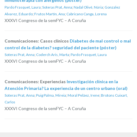
inmunoterapia con alérgenos (póster)
Pardo Frasquet, Laura
;
Soteras Prat, Anna
;
Nadal Olivé, Núria
;
Gonzalez
Alvarez, Eduardo
;
Frutos Martín, Ana
;
Cabricano Canga, Lorena
XXXVI Congreso de la semFYC – A Coruña
Comunicaciones: Casos clínicos
Diabetes de mal control o mal
control de la diabetes? seguridad del paciente (póster)
Soteras Prat, Anna
;
Coderch Aris, Marta
;
Pardo Frasquet, Laura
XXXVI Congreso de la semFYC – A Coruña
Comunicaciones: Experiencias
Investigación clínica en la
Atención Primaria? La experiencia de un centro urbano (oral)
Soteras Prat, Anna
;
Puig Palma, Mireia
;
Moral Peláez, Irene
;
Brotons Cuixart,
Carlos
XXXVI Congreso de la semFYC – A Coruña