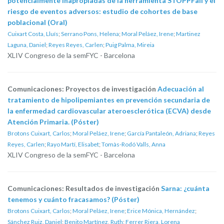
potencialmente inapropiadas de la herramienta STOPPFall y el
riesgo de eventos adversos: estudio de cohortes de base
poblacional (Oral)
Cuixart Costa, Lluís
;
Serrano Pons, Helena
;
Moral Peláez, Irene
;
Martinez
Laguna, Daniel
;
Reyes Reyes, Carlen
;
Puig Palma, Mireia
XLIV Congreso de la semFYC - Barcelona
Comunicaciones: Proyectos de investigación
Adecuación al
tratamiento de hipolipemiantes en prevención secundaria de
la enfermedad cardiovascular ateroesclerótica (ECVA) desde
Atención Primaria. (Póster)
Brotons Cuixart, Carlos
;
Moral Peláez, Irene
;
García Pantaleón, Adriana
;
Reyes
Reyes, Carlen
;
Rayo Martí, Elisabet
;
Tomàs-Rodó Valls, Anna
XLIV Congreso de la semFYC - Barcelona
Comunicaciones: Resultados de investigación
Sarna: ¿cuánta
tenemos y cuánto fracasamos? (Póster)
Brotons Cuixart, Carlos
;
Moral Peláez, Irene
;
Erice Mónica, Hernández
;
Sánchez Ruiz, Daniel
;
Benito Martínez, Ruth
;
Ferrer Riera, Lorena