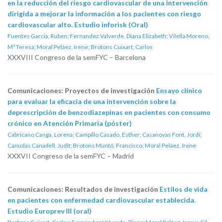
en la reducción del riesgo cardiovascular de una intervención
dirigida a mejorar la información a los pacientes con riesgo
cardiovascular alto. Estudio inforisk (Oral)
Fuentes Garcia, Ruben
;
Fernandez Valverde, Diana Elizabeth
;
Vilella Moreno,
Mª Teresa
;
Moral Peláez, Irene
;
Brotons Cuixart, Carlos
XXXVIII Congreso de la semFYC – Barcelona
Comunicaciones: Proyectos de investigación
Ensayo clínico
para evaluar la eficacia de una intervención sobre la
deprescripción de benzodiazepinas en pacientes con consumo
crónico en Atención Primaria (póster)
Cabricano Canga, Lorena
;
Campillo Casado, Esther
;
Casanovas Font, Jordi
;
Canudas Canadell, Judit
;
Brotons Muntó, Francisco
;
Moral Peláez, Irene
XXXVII Congreso de la semFYC – Madrid
Comunicaciones: Resultados de investigación
Estilos de vida
en pacientes con enfermedad cardiovascular establecida.
Estudio Europrev III (oral)