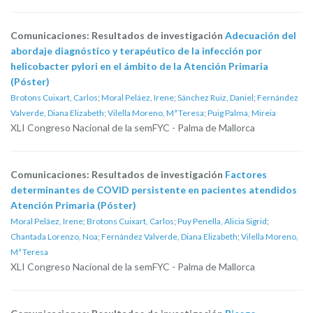
Comunicaciones: Resultados de investigación
Adecuación del
abordaje diagnóstico y terapéutico de la infección por
helicobacter pylori en el ámbito de la Atención Primaria
(Póster)
Brotons Cuixart, Carlos
;
Moral Peláez, Irene
;
Sánchez Ruiz, Daniel
;
Fernández
Valverde, Diana Elizabeth
;
Vilella Moreno, Mª Teresa
;
Puig Palma, Mireia
XLI Congreso Nacional de la semFYC - Palma de Mallorca
Comunicaciones: Resultados de investigación
Factores
determinantes de COVID persistente en pacientes atendidos
Atención Primaria (Póster)
Moral Peláez, Irene
;
Brotons Cuixart, Carlos
;
Puy Penella, Alicia Sigrid
;
Chantada Lorenzo, Noa
;
Fernández Valverde, Diana Elizabeth
;
Vilella Moreno,
Mª Teresa
XLI Congreso Nacional de la semFYC - Palma de Mallorca