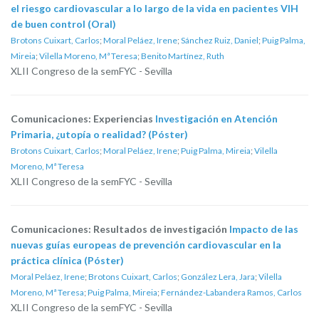
el riesgo cardiovascular a lo largo de la vida en pacientes VIH
de buen control (Oral)
Brotons Cuixart, Carlos
;
Moral Peláez, Irene
;
Sánchez Ruiz, Daniel
;
Puig Palma,
Mireia
;
Vilella Moreno, Mª Teresa
;
Benito Martínez, Ruth
XLII Congreso de la semFYC - Sevilla
Comunicaciones: Experiencias
Investigación en Atención
Primaria, ¿utopía o realidad? (Póster)
Brotons Cuixart, Carlos
;
Moral Peláez, Irene
;
Puig Palma, Mireia
;
Vilella
Moreno, Mª Teresa
XLII Congreso de la semFYC - Sevilla
Comunicaciones: Resultados de investigación
Impacto de las
nuevas guías europeas de prevención cardiovascular en la
práctica clínica (Póster)
Moral Peláez, Irene
;
Brotons Cuixart, Carlos
;
González Lera, Jara
;
Vilella
Moreno, Mª Teresa
;
Puig Palma, Mireia
;
Fernández-Labandera Ramos, Carlos
XLII Congreso de la semFYC - Sevilla