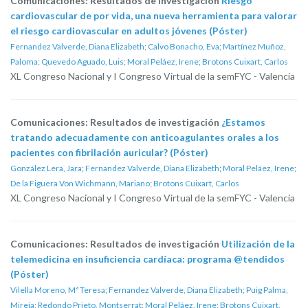
Comunicaciones: Resultados de investigación
Riesgo
cardiovascular de por vida, una nueva herramienta para valorar
el riesgo cardiovascular en adultos jóvenes (Póster)
Fernandez Valverde, Diana Elizabeth
;
Calvo Bonacho, Eva
;
Martínez Muñoz,
Paloma
;
Quevedo Aguado, Luis
;
Moral Peláez, Irene
;
Brotons Cuixart, Carlos
XL Congreso Nacional y I Congreso Virtual de la semFYC - Valencia
Comunicaciones: Resultados de investigación
¿Estamos
tratando adecuadamente con anticoagulantes orales a los
pacientes con fibrilación auricular? (Póster)
González Lera, Jara
;
Fernandez Valverde, Diana Elizabeth
;
Moral Peláez, Irene
;
De la Figuera Von Wichmann, Mariano
;
Brotons Cuixart, Carlos
XL Congreso Nacional y I Congreso Virtual de la semFYC - Valencia
Comunicaciones: Resultados de investigación
Utilización de la
telemedicina en insuficiencia cardíaca: programa @tendidos
(Póster)
Vilella Moreno, Mª Teresa
;
Fernandez Valverde, Diana Elizabeth
;
Puig Palma,
Mireia
;
Redondo Prieto, Montserrat
;
Moral Peláez, Irene
;
Brotons Cuixart,