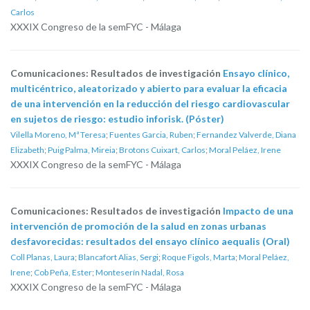
Carlos
XXXIX Congreso de la semFYC - Málaga
Comunicaciones: Resultados de investigación
Ensayo clínico,
multicéntrico, aleatorizado y abierto para evaluar la eficacia
de una intervención en la reducción del riesgo cardiovascular
en sujetos de riesgo: estudio inforisk. (Póster)
Vilella Moreno, Mª Teresa
;
Fuentes Garcia, Ruben
;
Fernandez Valverde, Diana
Elizabeth
;
Puig Palma, Mireia
;
Brotons Cuixart, Carlos
;
Moral Peláez, Irene
XXXIX Congreso de la semFYC - Málaga
Comunicaciones: Resultados de investigación
Impacto de una
intervención de promoción de la salud en zonas urbanas
desfavorecidas: resultados del ensayo clínico aequalis (Oral)
Coll Planas, Laura
;
Blancafort Alias, Sergi
;
Roque Figols, Marta
;
Moral Peláez,
Irene
;
Cob Peña, Ester
;
Monteserín Nadal, Rosa
XXXIX Congreso de la semFYC - Málaga