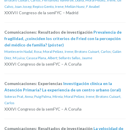
Brotons Cuixart, Carlos
;
Fernández Valverde, Diana
;
Moral Peláez, Irene
;
Gil
Calvo, Joan Josep
;
Repiso Gento, Irene
;
Melián Nuez, F Anabel
XXXVII Congreso de la semFYC – Madrid
Comunicaciones: Resultados de investigación
Prevalencia de
fragilidad, ¿coinciden los criterios de Fried con la percepción
del médico de familia? (póster)
Monteserín Nadal, Rosa
;
Moral Peláez, Irene
;
Brotons Cuixart, Carlos
;
Galán
Díez, M Luisa
;
Casasa Plana, Albert
;
Sellarès Sallas, Jaume
XXXVI Congreso de la semFYC – A Coruña
Comunicaciones: Experiencias
Investigación clínica en la
Atención Primaria? La experiencia de un centro urbano (oral)
Soteras Prat, Anna
;
Puig Palma, Mireia
;
Moral Peláez, Irene
;
Brotons Cuixart,
Carlos
XXXVI Congreso de la semFYC – A Coruña
Comunicaciones: Resultados de investigación
La velocidad de