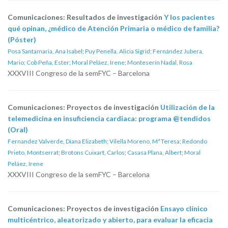
Comunicaciones: Resultados de investigación
Y los pacientes
qué opinan, ¿médico de Atención Primaria o médico de familia?
(Póster)
Posa Santamaria, Ana Isabel
;
Puy Penella, Alicia Sigrid
;
Fernández Jubera,
Mario
;
Cob Peña, Ester
;
Moral Peláez, Irene
;
Monteserín Nadal, Rosa
XXXVIII Congreso de la semFYC – Barcelona
Comunicaciones: Proyectos de investigación
Utilización de la
telemedicina en insuficiencia cardiaca: programa @tendidos
(Oral)
Fernandez Valverde, Diana Elizabeth
;
Vilella Moreno, Mª Teresa
;
Redondo
Prieto, Montserrat
;
Brotons Cuixart, Carlos
;
Casasa Plana, Albert
;
Moral
Peláez, Irene
XXXVIII Congreso de la semFYC – Barcelona
Comunicaciones: Proyectos de investigación
Ensayo clínico
multicéntrico, aleatorizado y abierto, para evaluar la eficacia