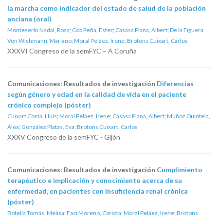
la marcha como indicador del estado de salud de la población
anciana (oral)
Monteserín Nadal, Rosa
;
Cob Peña, Ester
;
Casasa Plana, Albert
;
De la Figuera
Von Wichmann, Mariano
;
Moral Peláez, Irene
;
Brotons Cuixart, Carlos
XXXVI Congreso de la semFYC – A Coruña
Comunicaciones: Resultados de investigación
Diferencias
según género y edad en la calidad de vida en el paciente
crónico complejo (póster)
Cuixart Costa, Lluís
;
Moral Peláez, Irene
;
Casasa Plana, Albert
;
Muñoz Quintela,
Alex
;
González Platas, Eva
;
Brotons Cuixart, Carlos
XXXV Congreso de la semFYC - Gijón
Comunicaciones: Resultados de investigación
Cumplimiento
terapéutico e implicación y conocimiento acerca de su
enfermedad, en pacientes con insuficiencia renal crónica
(póster)
Botella Tomás, Melisa
;
Faci Moreno, Carlota
;
Moral Peláez, Irene
;
Brotons