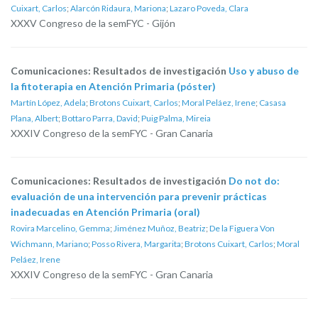
Cuixart, Carlos
;
Alarcón Ridaura, Mariona
;
Lazaro Poveda, Clara
XXXV Congreso de la semFYC - Gijón
Comunicaciones: Resultados de investigación
Uso y abuso de
la fitoterapia en Atención Primaria (póster)
Martín López, Adela
;
Brotons Cuixart, Carlos
;
Moral Peláez, Irene
;
Casasa
Plana, Albert
;
Bottaro Parra, David
;
Puig Palma, Mireia
XXXIV Congreso de la semFYC - Gran Canaria
Comunicaciones: Resultados de investigación
Do not do:
evaluación de una intervención para prevenir prácticas
inadecuadas en Atención Primaria (oral)
Rovira Marcelino, Gemma
;
Jiménez Muñoz, Beatriz
;
De la Figuera Von
Wichmann, Mariano
;
Posso Rivera, Margarita
;
Brotons Cuixart, Carlos
;
Moral
Peláez, Irene
XXXIV Congreso de la semFYC - Gran Canaria