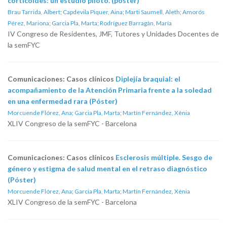
corticoides: un estudio piloto. (póster)
Brau Tarrida, Albert
;
Capdevila Piquer, Aina
;
Marti Saumell, Aleth
;
Amorós
Pérez, Mariona
;
Garcia Pla, Marta
;
Rodríguez Barragán, María
IV Congreso de Residentes, JMF, Tutores y Unidades Docentes de
la semFYC
Comunicaciones: Casos clínicos
Diplejía braquial: el
acompañamiento de la Atención Primaria frente a la soledad
en una enfermedad rara (Póster)
Morcuende Flórez, Ana
;
Garcia Pla, Marta
;
Martín Fernández, Xènia
XLIV Congreso de la semFYC - Barcelona
Comunicaciones: Casos clínicos
Esclerosis múltiple. Sesgo de
género y estigma de salud mental en el retraso diagnóstico
(Póster)
Morcuende Flórez, Ana
;
Garcia Pla, Marta
;
Martín Fernández, Xènia
XLIV Congreso de la semFYC - Barcelona