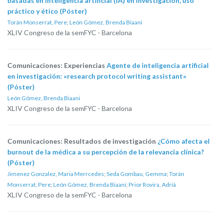
basadas en inteligencia artificial (IA) en investigación, uso
práctico y ético (Póster)
Torán Monserrat, Pere
;
León Gómez, Brenda Biaani
XLIV Congreso de la semFYC - Barcelona
Comunicaciones: Experiencias
Agente de inteligencia artificial
en investigación: «research protocol writing assistant»
(Póster)
León Gómez, Brenda Biaani
XLIV Congreso de la semFYC - Barcelona
Comunicaciones: Resultados de investigación
¿Cómo afecta el
burnout de la médica a su percepción de la relevancia clínica?
(Póster)
Jimenez Gonzalez, Maria Merrcedes
;
Seda Gombau, Gemma
;
Torán
Monserrat, Pere
;
León Gómez, Brenda Biaani
;
Prior Rovira, Adrià
XLIV Congreso de la semFYC - Barcelona