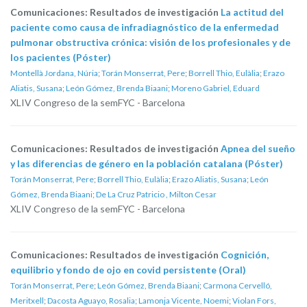
Comunicaciones: Resultados de investigación
La actitud del
paciente como causa de infradiagnóstico de la enfermedad
pulmonar obstructiva crónica: visión de los profesionales y de
los pacientes (Póster)
Montellà Jordana, Núria
;
Torán Monserrat, Pere
;
Borrell Thio, Eulàlia
;
Erazo
Aliatis, Susana
;
León Gómez, Brenda Biaani
;
Moreno Gabriel, Eduard
XLIV Congreso de la semFYC - Barcelona
Comunicaciones: Resultados de investigación
Apnea del sueño
y las diferencias de género en la población catalana (Póster)
Torán Monserrat, Pere
;
Borrell Thio, Eulàlia
;
Erazo Aliatis, Susana
;
León
Gómez, Brenda Biaani
;
De La Cruz Patricio , Milton Cesar
XLIV Congreso de la semFYC - Barcelona
Comunicaciones: Resultados de investigación
Cognición,
equilibrio y fondo de ojo en covid persistente (Oral)
Torán Monserrat, Pere
;
León Gómez, Brenda Biaani
;
Carmona Cervelló,
Meritxell
;
Dacosta Aguayo, Rosalia
;
Lamonja Vicente, Noemi
;
Violan Fors,