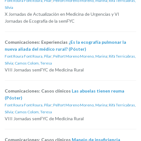
Font Roura Font Roura, Pilar
;
Pelfort Moreno Moreno, Marina
;
Rifà Terricabras,
Sílvia
X Jornadas de Actualización en Medicina de Urgencias y VI
Jornadas de Ecografía de la semFYC
Comunicaciones: Experiencias
¿Es la ecografía pulmonar la
nueva aliada del médico rural? (Póster)
Font Roura Font Roura, Pilar
;
Pelfort Moreno Moreno, Marina
;
Rifà Terricabras,
Sílvia
;
Camos Colom, Teresa
VIII Jornadas semFYC de Medicina Rural
Comunicaciones: Casos clínicos
Las abuelas tienen reuma
(Póster)
Font Roura Font Roura, Pilar
;
Pelfort Moreno Moreno, Marina
;
Rifà Terricabras,
Sílvia
;
Camos Colom, Teresa
VIII Jornadas semFYC de Medicina Rural
Comunicaciones: Casos clínicos
Manejo de insuficiencia