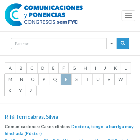
Toggl
Navig
A
B
C
D
E
F
G
H
I
J
K
L
M
N
O
P
Q
R
S
T
U
V
W
X
Y
Z
Rifà Terricabras, Sílvia
Comunicaciones: Casos clínicos
Doctora, tengo la barriga muy
hinchada (Póster)