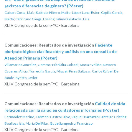
¿existen diferencias de género? (Póster)
Cuixart Costa, Lluís
;
Subirats Hierro, Maite
;
López Luna, Ester
;
Capilla García,
Marta
;
Cabricano Canga, Lorena
;
Salinas Gratacós, Laia
XLIV Congreso de la semFYC - Barcelona
Comunicaciones: Resultados de investigación
Paciente
pluripatológico: clasificación y análisis en una consulta de
Atención Primaria (Póster)
Villamarín González, Gemma
;
Nicolaita Colacel, María Eveline
;
Navarro
Caceres, Alicia
;
Torrecilla Garcia, Miguel
;
Pires Baltazar, Carlos Rafael
;
De
Sande Inyesto, Javier
XLIV Congreso de la semFYC - Barcelona
Comunicaciones: Resultados de investigación
Calidad de vida
relacionada con la salud en cuidadores informales (Póster)
Fernández Merino, Carmen
;
Castro Calvo, Raquel
;
Barbazan Cantelar, Cristina
;
Boullosa Isla, María Del Pilar
;
Gude Sampedro, Francisco
XLIV Congreso de la semFYC - Barcelona