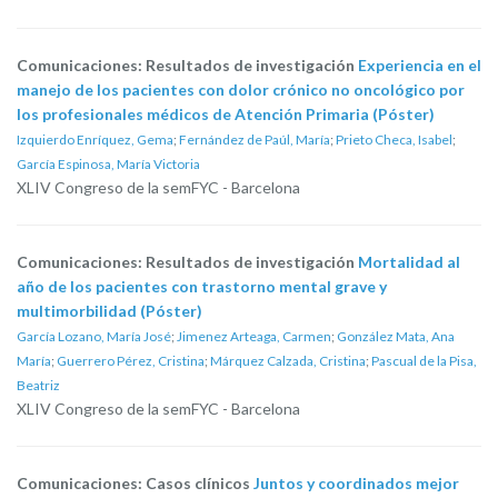
Comunicaciones: Resultados de investigación
Experiencia en el
manejo de los pacientes con dolor crónico no oncológico por
los profesionales médicos de Atención Primaria (Póster)
Izquierdo Enríquez, Gema
;
Fernández de Paúl, María
;
Prieto Checa, Isabel
;
García Espinosa, María Victoria
XLIV Congreso de la semFYC - Barcelona
Comunicaciones: Resultados de investigación
Mortalidad al
año de los pacientes con trastorno mental grave y
multimorbilidad (Póster)
García Lozano, María José
;
Jimenez Arteaga, Carmen
;
González Mata, Ana
María
;
Guerrero Pérez, Cristina
;
Márquez Calzada, Cristina
;
Pascual de la Pisa,
Beatriz
XLIV Congreso de la semFYC - Barcelona
Comunicaciones: Casos clínicos
Juntos y coordinados mejor