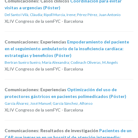
Comunicaciones: Casos clínicos
Coordinación para evitar
visitas a urgencias (Póster)
Del Santo I Vilà, Clàudia
;
Ripoll Murcia, Irene
;
Pérez Pérez, Juan Antonio
XLIV Congreso de la semFYC - Barcelona
Comunicaciones: Experiencias
Empoderamiento del paciente
en el seguimiento ambulatorio de la insuficiencia cardíaca:
estrategias y beneficios (Póster)
Bertran Sueiro Sueiro, Maria Alexandra
;
Codinach Oliveras, M.Angels
XLIV Congreso de la semFYC - Barcelona
Comunicaciones: Experiencias
Optimización del uso de
protectores gástricos en pacientes polimedicados (Póster)
García Álvarez, José Manuel
;
García Sánchez, Alfonso
XLIV Congreso de la semFYC - Barcelona
Comunicaciones: Resultados de investigación
Pacientes de un
CAP que ingresan en un hospital de atención intermedio: