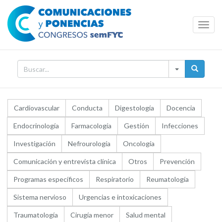
Toggl
Navig
Cardiovascular
Conducta
Digestología
Docencia
Endocrinología
Farmacología
Gestión
Infecciones
Investigación
Nefrourología
Oncología
Comunicación y entrevista clínica
Otros
Prevención
Programas específicos
Respiratorio
Reumatología
Sistema nervioso
Urgencias e intoxicaciones
Traumatología
Cirugía menor
Salud mental