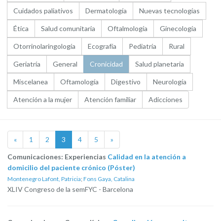
Cuidados paliativos
Dermatología
Nuevas tecnologías
Ética
Salud comunitaria
Oftalmología
Ginecología
Otorrinolaringología
Ecografía
Pediatría
Rural
Geriatría
General
Cronicidad
Salud planetaria
Miscelanea
Oftamología
Digestivo
Neurología
Atención a la mujer
Atención familiar
Adicciones
«
1
2
3
4
5
»
Comunicaciones: Experiencias
Calidad en la atención a
domicilio del paciente crónico (Póster)
Montenegro Lafont, Patricia
;
Fons Gaya, Catalina
XLIV Congreso de la semFYC - Barcelona