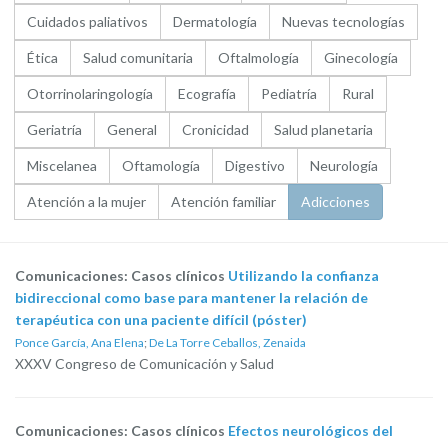
Cuidados paliativos
Dermatología
Nuevas tecnologías
Ética
Salud comunitaria
Oftalmología
Ginecología
Otorrinolaringología
Ecografía
Pediatría
Rural
Geriatría
General
Cronicidad
Salud planetaria
Miscelanea
Oftamología
Digestivo
Neurología
Atención a la mujer
Atención familiar
Adicciones
Comunicaciones: Casos clínicos
Utilizando la confianza
bidireccional como base para mantener la relación de
terapéutica con una paciente difícil (póster)
Ponce García, Ana Elena
;
De La Torre Ceballos, Zenaida
XXXV Congreso de Comunicación y Salud
Comunicaciones: Casos clínicos
Efectos neurológicos del