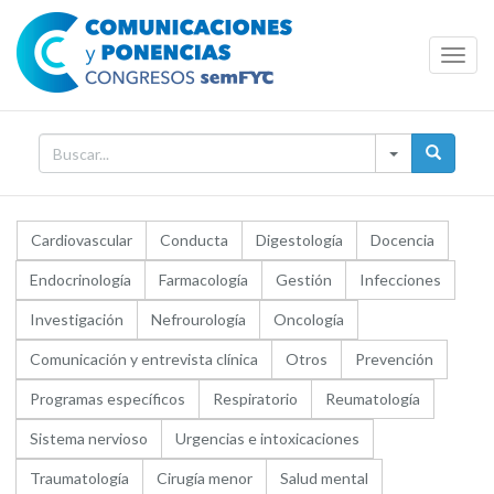
Toggl
Navig
Cardiovascular
Conducta
Digestología
Docencia
Endocrinología
Farmacología
Gestión
Infecciones
Investigación
Nefrourología
Oncología
Comunicación y entrevista clínica
Otros
Prevención
Programas específicos
Respiratorio
Reumatología
Sistema nervioso
Urgencias e intoxicaciones
Traumatología
Cirugía menor
Salud mental