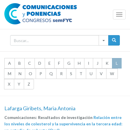
Toggl
Navig
A
B
C
D
E
F
G
H
I
J
K
L
M
N
O
P
Q
R
S
T
U
V
W
X
Y
Z
Lafarga Giribets, Maria Antonia
Comunicaciones: Resultados de investigación
Relación entre
los niveles de colesterol y la supervivencia en la tercera edad: