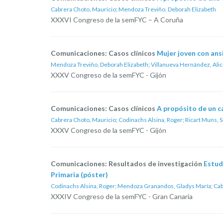
Cabrera Choto, Mauricio
;
Mendoza Treviño, Deborah Elizabeth
XXXVI Congreso de la semFYC – A Coruña
Comunicaciones: Casos clínicos
Mujer joven con ans
Mendoza Treviño, Deborah Elizabeth
;
Villanueva Hernández, Alic
XXXV Congreso de la semFYC - Gijón
Comunicaciones: Casos clínicos
A propósito de un c
Cabrera Choto, Mauricio
;
Codinachs Alsina, Roger
;
Ricart Muns, Si
XXXV Congreso de la semFYC - Gijón
Comunicaciones: Resultados de investigación
Estud
Primaria (póster)
Codinachs Alsina, Roger
;
Mendoza Granandos, Gladys María
;
Cab
XXXIV Congreso de la semFYC - Gran Canaria