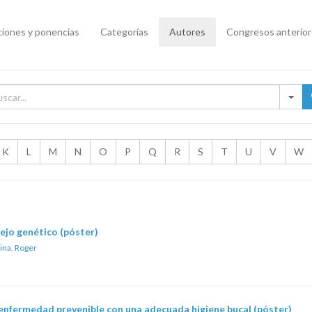
iones y ponencias
Categorías
Autores
Congresos anterio
K
L
M
N
O
P
Q
R
S
T
U
V
W
sejo genético (póster)
ina, Roger
enfermedad prevenible con una adecuada higiene bucal (póster)