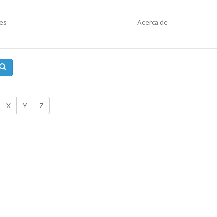
res
Acerca de
X
Y
Z