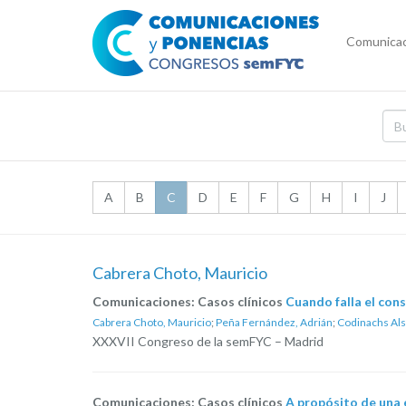
Comunicac
A
B
C
D
E
F
G
H
I
J
Cabrera Choto, Mauricio
Comunicaciones: Casos clínicos
Cuando falla el con
Cabrera Choto, Mauricio
;
Peña Fernández, Adrián
;
Codinachs Als
XXXVII Congreso de la semFYC – Madrid
Comunicaciones: Casos clínicos
A propósito de una 