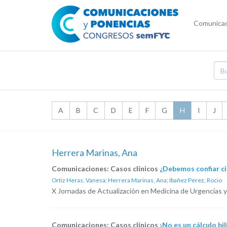
Comunicac
A
B
C
D
E
F
G
H
I
J
Herrera Marinas, Ana
Comunicaciones: Casos clínicos
¿Debemos confiar ci
Ortiz Heras, Vanesa
;
Herrera Marinas, Ana
;
Ibañez Perez, Rocio
X Jornadas de Actualización en Medicina de Urgencias y
Comunicaciones: Casos clínicos
¡No es un cálculo bil