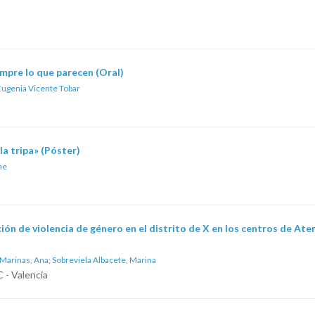
empre lo que parecen (Oral)
Eugenia Vicente Tobar
la tripa» (Póster)
ne
ión de violencia de género en el distrito de X en los centros de At
Marinas, Ana
;
Sobreviela Albacete, Marina
 - Valencia