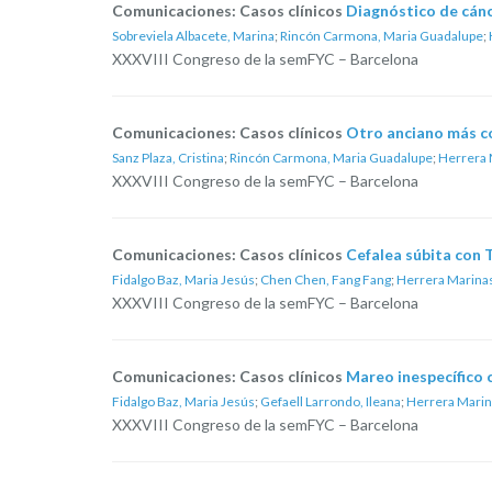
Comunicaciones: Casos clínicos
Diagnóstico de cánc
Sobreviela Albacete, Marina
;
Rincón Carmona, Maria Guadalupe
;
XXXVIII Congreso de la semFYC – Barcelona
Comunicaciones: Casos clínicos
Otro anciano más c
Sanz Plaza, Cristina
;
Rincón Carmona, Maria Guadalupe
;
Herrera 
XXXVIII Congreso de la semFYC – Barcelona
Comunicaciones: Casos clínicos
Cefalea súbita con 
Fidalgo Baz, Maria Jesús
;
Chen Chen, Fang Fang
;
Herrera Marinas
XXXVIII Congreso de la semFYC – Barcelona
Comunicaciones: Casos clínicos
Mareo inespecífico 
Fidalgo Baz, Maria Jesús
;
Gefaell Larrondo, Ileana
;
Herrera Marin
XXXVIII Congreso de la semFYC – Barcelona