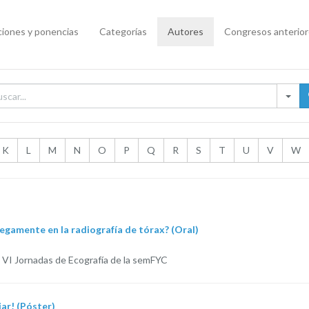
iones y ponencias
Categorías
Autores
Congresos anterio
K
L
M
N
O
P
Q
R
S
T
U
V
W
egamente en la radiografía de tórax? (Oral)
 VI Jornadas de Ecografía de la semFYC
iar! (Póster)