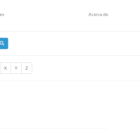
res
Acerca de
X
Y
Z