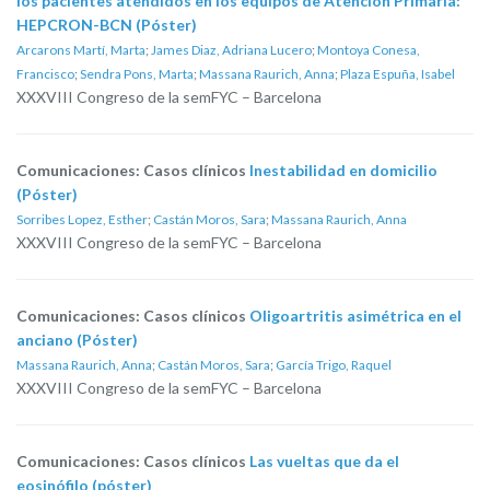
los pacientes atendidos en los equipos de Atención Primaria:
HEPCRON-BCN (Póster)
Arcarons Martí, Marta
;
James Diaz, Adriana Lucero
;
Montoya Conesa,
Francisco
;
Sendra Pons, Marta
;
Massana Raurich, Anna
;
Plaza Espuña, Isabel
XXXVIII Congreso de la semFYC – Barcelona
Comunicaciones: Casos clínicos
Inestabilidad en domicilio
(Póster)
Sorribes Lopez, Esther
;
Castán Moros, Sara
;
Massana Raurich, Anna
XXXVIII Congreso de la semFYC – Barcelona
Comunicaciones: Casos clínicos
Oligoartritis asimétrica en el
anciano (Póster)
Massana Raurich, Anna
;
Castán Moros, Sara
;
García Trigo, Raquel
XXXVIII Congreso de la semFYC – Barcelona
Comunicaciones: Casos clínicos
Las vueltas que da el
eosinófilo (póster)