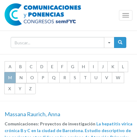
Toggl
Navig
A
B
C
D
E
F
G
H
I
J
K
L
M
N
O
P
Q
R
S
T
U
V
W
X
Y
Z
Massana Raurich, Anna
Comunicaciones: Proyectos de investigación
La hepatitis vírica
crónica B y C en la ciudad de Barcelona. Estudio descriptivo de