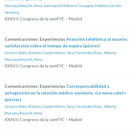
Massana Raurich, Anna
;
Sanmiquel Molinero, Georgina
;
Moldón Garrido,
Verónica
XXXVII Congreso de la semFYC – Madrid
Comunicaciones: Experiencias
Atención telefónica al usuario:
satisfacción sobre el tiempo de espera (póster)
Grueso Otalo, Antonio
;
Castán Moros, Sara
;
Fernández Rivas, Alberto
;
Massana Raurich, Anna
XXXVII Congreso de la semFYC – Madrid
Comunicaciones: Experiencias
Corresponsabilidad y
autogestión en la relación médico-paciente. «La meva salut»
(póster)
Grueso Otalo, Antonio
;
Castán Moros, Sara
;
Fernández Rivas, Alberto
;
Massana Raurich, Anna
XXXVII Congreso de la semFYC – Madrid