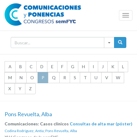
Toggl
Navig
A
B
C
D
E
F
G
H
I
J
K
L
M
N
O
P
Q
R
S
T
U
V
W
X
Y
Z
Pons Revuelta, Alba
Comunicaciones: Casos clínicos
Consultas de alta mar (póster)
Codina Rodriguez, Antía
;
Pons Revuelta, Alba