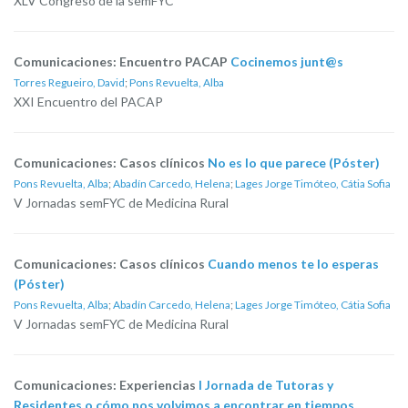
XLV Congreso de la semFYC
Comunicaciones: Encuentro PACAP
Cocinemos junt@s
Torres Regueiro, David
;
Pons Revuelta, Alba
XXI Encuentro del PACAP
Comunicaciones: Casos clínicos
No es lo que parece (Póster)
Pons Revuelta, Alba
;
Abadín Carcedo, Helena
;
Lages Jorge Timóteo, Cátia Sofia
V Jornadas semFYC de Medicina Rural
Comunicaciones: Casos clínicos
Cuando menos te lo esperas
(Póster)
Pons Revuelta, Alba
;
Abadín Carcedo, Helena
;
Lages Jorge Timóteo, Cátia Sofia
V Jornadas semFYC de Medicina Rural
Comunicaciones: Experiencias
I Jornada de Tutoras y
Residentes o cómo nos volvimos a encontrar en tiempos