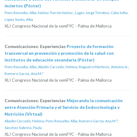
inciertos (Póster)
Pons Revuelta, Alba
;
Núñez-Torrón Núñez,
;
Lages Jorge Timóteo, Cátia Sofia
;
López Souto, Alba
XLI Congreso Nacional de la semFYC - Palma de Mallorca
Comunicaciones: Experiencias
Proyecto de formación
transversal en prevención y promoción de la salud con
institutos de educación secundaria (Póster)
Pons Revuelta, Alba
;
Abadín Carcedo, Helena
;
Regueiro Martínez, Antonio A.
;
Romero García, Ana M.ª
XLI Congreso Nacional de la semFYC - Palma de Mallorca
Comunicaciones: Experiencias
Mejorando la comunicación
entre Atención Primaria y el Servicio de Endocrinología y
Nutrición (Virtual)
Abadín Carcedo, Helena
;
Pons Revuelta, Alba
;
Romero García, Ana M.ª
;
Sánchez Sobrino, Paula
XLI Congreso Nacional de la semFYC - Palma de Mallorca