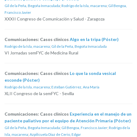
Gil de la Peña, Begoña Inmaculada
;
Rodrigo de la Isla, macarena
;
Gil Bengoa,
Francisco Javier
XXXII Congreso de Comunicación y Salud - Zaragoza
Comunicaciones: Casos clínicos
Algo en la tripa (Póster)
Rodrigo de la Isla, macarena
;
Gil de la Peña, Begoña Inmaculada
VI Jornadas semFYC de Medicina Rural
Comunicaciones: Casos clínicos
Lo que la sonda vesical
esconde (Póster)
Rodrigo de la Isla, macarena
;
Esteban Gutiérrez, Ana María
XLII Congreso de la semFYC - Sevilla
Comunicaciones: Casos clínicos
Experiencia en el manejo de un
paciente paliativo por el equipo de Atención Primaria (Póster)
Gil de la Peña, Begoña Inmaculada
;
Gil Bengoa, Francisco Javier
;
Rodrigo de la
Isla, macarena
;
Azpilicueta Diaz de Cerio, Edgar