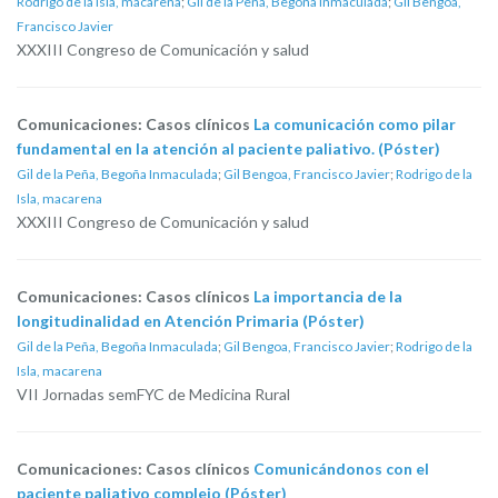
Rodrigo de la Isla, macarena
;
Gil de la Peña, Begoña Inmaculada
;
Gil Bengoa,
Francisco Javier
XXXIII Congreso de Comunicación y salud
Comunicaciones: Casos clínicos
La comunicación como pilar
fundamental en la atención al paciente paliativo. (Póster)
Gil de la Peña, Begoña Inmaculada
;
Gil Bengoa, Francisco Javier
;
Rodrigo de la
Isla, macarena
XXXIII Congreso de Comunicación y salud
Comunicaciones: Casos clínicos
La importancia de la
longitudinalidad en Atención Primaria (Póster)
Gil de la Peña, Begoña Inmaculada
;
Gil Bengoa, Francisco Javier
;
Rodrigo de la
Isla, macarena
VII Jornadas semFYC de Medicina Rural
Comunicaciones: Casos clínicos
Comunicándonos con el
paciente paliativo complejo (Póster)