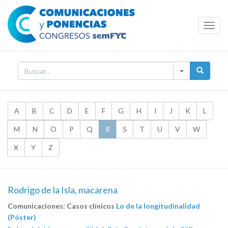
Toggl
Navig
A
B
C
D
E
F
G
H
I
J
K
L
M
N
O
P
Q
R
S
T
U
V
W
X
Y
Z
Rodrigo de la Isla, macarena
Comunicaciones: Casos clínicos
Lo de la longitudinalidad
(Póster)