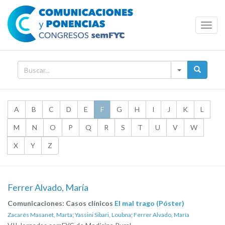
Toggl
Navig
A
B
C
D
E
F
G
H
I
J
K
L
M
N
O
P
Q
R
S
T
U
V
W
X
Y
Z
Ferrer Alvado, María
Comunicaciones: Casos clínicos
El mal trago (Póster)
Zacarés Masanet, Marta
;
Yassini Sibari, Loubna
;
Ferrer Alvado, María