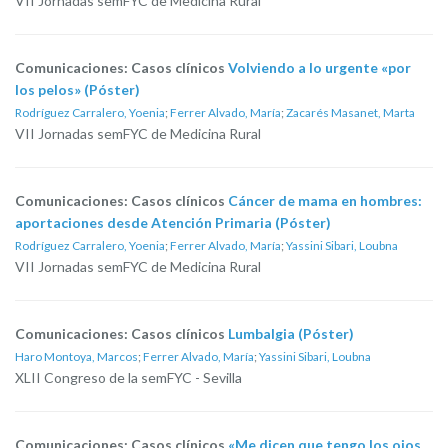
VII Jornadas semFYC de Medicina Rural
Comunicaciones: Casos clínicos
Volviendo a lo urgente «por
los pelos» (Póster)
Rodríguez Carralero, Yoenia
;
Ferrer Alvado, María
;
Zacarés Masanet, Marta
VII Jornadas semFYC de Medicina Rural
Comunicaciones: Casos clínicos
Cáncer de mama en hombres:
aportaciones desde Atención Primaria (Póster)
Rodríguez Carralero, Yoenia
;
Ferrer Alvado, María
;
Yassini Sibari, Loubna
VII Jornadas semFYC de Medicina Rural
Comunicaciones: Casos clínicos
Lumbalgia (Póster)
Haro Montoya, Marcos
;
Ferrer Alvado, María
;
Yassini Sibari, Loubna
XLII Congreso de la semFYC - Sevilla
Comunicaciones: Casos clínicos
«Me dicen que tengo los ojos