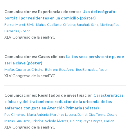
Comunicaciones: Experiencias docentes
Uso del ecógrafo
portátil por residentes en un domicilio (póster)
Ferrer Moret, Sílvia
;
Mañas Guallarte, Cristina
;
Sanahuja Sanz, Martina
;
Ros
Barnadas, Roser
XLV Congreso de la semFYC
Comunicaciones: Casos clínicos
La tos seca persistente puede
ser la clave (póster)
Mañas Guallarte, Cristina
;
Behrens Ros, Anna
;
Ros Barnadas, Roser
XLV Congreso de la semFYC
Comunicaciones: Resultados de investigación
Características
clínicas y del tratamiento reductor de la uricemia de los
enfermos con gota en Atención Primaria (póster)
Pou Giménez, Maria Antònia
;
Martinez Laguna, Daniel
;
Diaz Torne, Cesar
;
Mañas Guallarte, Cristina
;
Veledo Álvarez, Helena
;
Reyes Reyes, Carlen
XLV Congreso de la semFYC