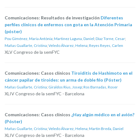
Comunicaciones: Resultados de investigación
Diferentes
perfiles clínicos de enfermos con gota en la Atención Primaria
(póster)
Pou Giménez, Maria Antònia
;
Martinez Laguna, Daniel
;
Diaz Torne, Cesar
;
Mañas Guallarte, Cristina
;
Veledo Álvarez, Helena
;
Reyes Reyes, Carlen
XLV Congreso de la semFYC
Comunicaciones: Casos clínicos
Tiroiditis de Hashimoto en el
cáncer papilar de tiroides: un arma de doble filo (Póster)
Mañas Guallarte, Cristina
;
Giraldos Rius, Josep
;
Ros Barnadas, Roser
XLIV Congreso de la semFYC - Barcelona
Comunicaciones: Casos clínicos
¿Hay algún médico en el avión?
(Póster)
Mañas Guallarte, Cristina
;
Veledo Álvarez, Helena
;
Martín Breda, Daniel
XLIV Congreso de la semFYC - Barcelona