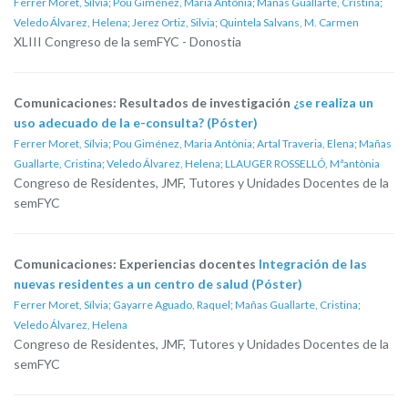
Ferrer Moret, Sílvia
;
Pou Giménez, Maria Antònia
;
Mañas Guallarte, Cristina
;
Veledo Álvarez, Helena
;
Jerez Ortiz, Silvia
;
Quintela Salvans, M. Carmen
XLIII Congreso de la semFYC - Donostia
Comunicaciones: Resultados de investigación
¿se realiza un
uso adecuado de la e-consulta? (Póster)
Ferrer Moret, Sílvia
;
Pou Giménez, Maria Antònia
;
Artal Traveria, Elena
;
Mañas
Guallarte, Cristina
;
Veledo Álvarez, Helena
;
LLAUGER ROSSELLÓ, Mªantònia
Congreso de Residentes, JMF, Tutores y Unidades Docentes de la
semFYC
Comunicaciones: Experiencias docentes
Integración de las
nuevas residentes a un centro de salud (Póster)
Ferrer Moret, Sílvia
;
Gayarre Aguado, Raquel
;
Mañas Guallarte, Cristina
;
Veledo Álvarez, Helena
Congreso de Residentes, JMF, Tutores y Unidades Docentes de la
semFYC