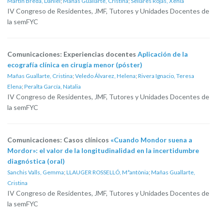
Martín Breda, Daniel
;
Mañas Guallarte, Cristina
;
Sellarès Rojas, Xènia
IV Congreso de Residentes, JMF, Tutores y Unidades Docentes de
la semFYC
Comunicaciones: Experiencias docentes
Aplicación de la
ecografía clínica en cirugía menor (póster)
Mañas Guallarte, Cristina
;
Veledo Álvarez, Helena
;
Rivera Ignacio, Teresa
Elena
;
Peralta García, Natalia
IV Congreso de Residentes, JMF, Tutores y Unidades Docentes de
la semFYC
Comunicaciones: Casos clínicos
«Cuando Mondor suena a
Mordor»: el valor de la longitudinalidad en la incertidumbre
diagnóstica (oral)
Sanchis Valls, Gemma
;
LLAUGER ROSSELLÓ, Mªantònia
;
Mañas Guallarte,
Cristina
IV Congreso de Residentes, JMF, Tutores y Unidades Docentes de
la semFYC