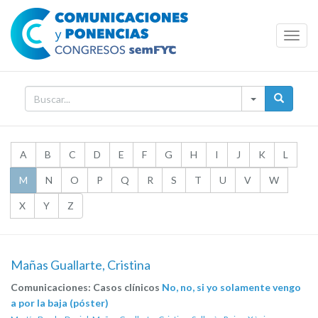
Toggl
Navig
A
B
C
D
E
F
G
H
I
J
K
L
M
N
O
P
Q
R
S
T
U
V
W
X
Y
Z
Mañas Guallarte, Cristina
Comunicaciones: Casos clínicos
No, no, si yo solamente vengo
a por la baja (póster)