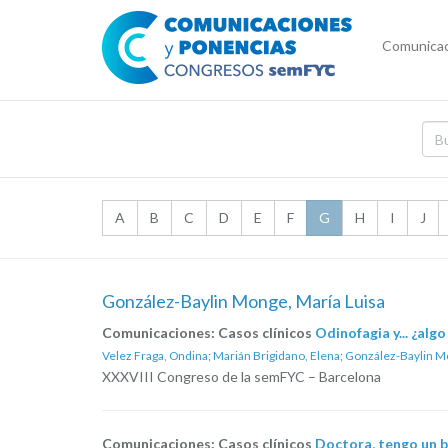
Comunicac
A
B
C
D
E
F
G
H
I
J
González-Baylin Monge, María Luisa
Comunicaciones: Casos clínicos
Odinofagia y... ¿alg
Velez Fraga, Ondina
;
Marián Brigidano, Elena
;
González-Baylin Mo
XXXVIII Congreso de la semFYC – Barcelona
Comunicaciones: Casos clínicos
Doctora, tengo un bu