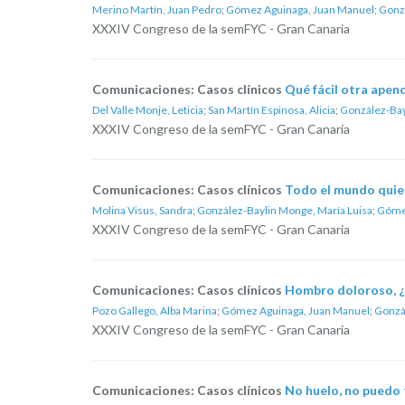
Merino Martín, Juan Pedro
;
Gómez Aguinaga, Juan Manuel
;
Gonzá
XXXIV Congreso de la semFYC - Gran Canaria
Comunicaciones: Casos clínicos
Qué fácil otra apend
Del Valle Monje, Leticia
;
San Martín Espinosa, Alicia
;
González-Bay
XXXIV Congreso de la semFYC - Gran Canaria
Comunicaciones: Casos clínicos
Todo el mundo quiere
Molina Visus, Sandra
;
González-Baylin Monge, María Luisa
;
Gómez
XXXIV Congreso de la semFYC - Gran Canaria
Comunicaciones: Casos clínicos
Hombro doloroso, ¿p
Pozo Gallego, Alba Marina
;
Gómez Aguinaga, Juan Manuel
;
Gonzá
XXXIV Congreso de la semFYC - Gran Canaria
Comunicaciones: Casos clínicos
No huelo, no puedo 