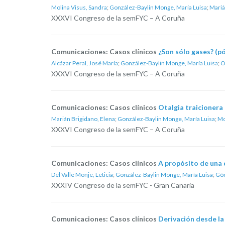
Molina Visus, Sandra
;
González-Baylin Monge, María Luisa
;
Mariá
XXXVI Congreso de la semFYC – A Coruña
Comunicaciones: Casos clínicos
¿Son sólo gases? (p
Alcázar Peral, José María
;
González-Baylin Monge, María Luisa
;
O
XXXVI Congreso de la semFYC – A Coruña
Comunicaciones: Casos clínicos
Otalgia traicionera
Marián Brigidano, Elena
;
González-Baylin Monge, María Luisa
;
Mo
XXXVI Congreso de la semFYC – A Coruña
Comunicaciones: Casos clínicos
A propósito de una d
Del Valle Monje, Leticia
;
González-Baylin Monge, María Luisa
;
Góm
XXXIV Congreso de la semFYC - Gran Canaria
Comunicaciones: Casos clínicos
Derivación desde la