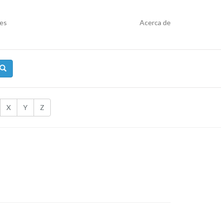
res
Acerca de
X
Y
Z