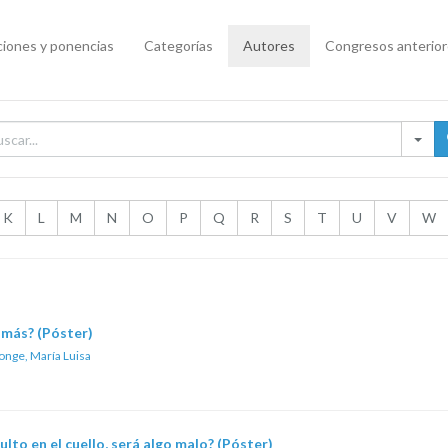
iones y ponencias
Categorías
Autores
Congresos anterio
K
L
M
N
O
P
Q
R
S
T
U
V
W
o más? (Póster)
nge, María Luisa
lto en el cuello, será algo malo? (Póster)