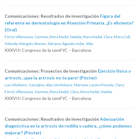
Comunicaciones: Resultados de investigación
Figura del
referente en dermatología en Atención Primaria. ¿Es eficiente?
(Oral)
Férriz Villanueva, Gemma
;
Riera Nadal, Natàlia
;
Riera Nadal, Clara
;
Mora Coll,
Yolanda
;
Margets Alomar, Adriana
;
Aguado Jodar, Alba
XXXVIII Congreso de la semFYC – Barcelona
Comunicaciones: Proyectos de investigación
Ejercicio físico y
artrosis, ¡que la artrosis no te pare! (Póster)
Lou Viladoms, Georgina
;
Alarcón Ridaura, Mariona
;
Lazaro Poveda, Clara
;
Férriz Villanueva, Gemma
;
Riera Nadal, Clara
;
Riera Nadal, Natàlia
XXXVIII Congreso de la semFYC – Barcelona
Comunicaciones: Resultados de investigación
Adecuación
diagnóstica en la artrosis de rodilla y cadera, ¿cómo podemos
mejorar? (Póster)