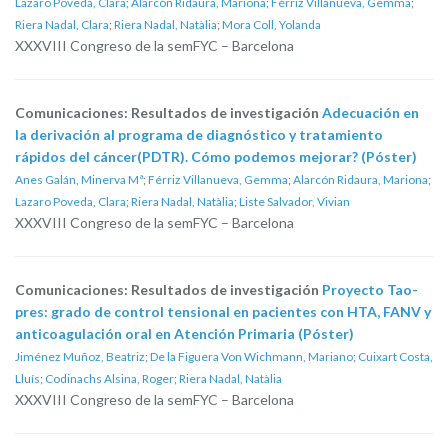
Lazaro Poveda, Clara
;
Alarcón Ridaura, Mariona
;
Férriz Villanueva, Gemma
;
Riera Nadal, Clara
;
Riera Nadal, Natàlia
;
Mora Coll, Yolanda
XXXVIII Congreso de la semFYC – Barcelona
Comunicaciones: Resultados de investigación
Adecuación en
la derivación al programa de diagnóstico y tratamiento
rápidos del cáncer(PDTR). Cómo podemos mejorar? (Póster)
Anes Galán, Minerva Mª
;
Férriz Villanueva, Gemma
;
Alarcón Ridaura, Mariona
;
Lazaro Poveda, Clara
;
Riera Nadal, Natàlia
;
Liste Salvador, Vivian
XXXVIII Congreso de la semFYC – Barcelona
Comunicaciones: Resultados de investigación
Proyecto Tao-
pres: grado de control tensional en pacientes con HTA, FANV y
anticoagulación oral en Atención Primaria (Póster)
Jiménez Muñoz, Beatriz
;
De la Figuera Von Wichmann, Mariano
;
Cuixart Costa,
Lluís
;
Codinachs Alsina, Roger
;
Riera Nadal, Natàlia
XXXVIII Congreso de la semFYC – Barcelona