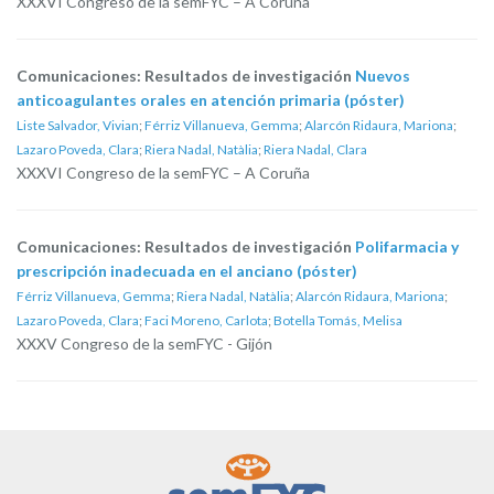
XXXVI Congreso de la semFYC – A Coruña
Comunicaciones: Resultados de investigación
Nuevos
anticoagulantes orales en atención primaria (póster)
Liste Salvador, Vivian
;
Férriz Villanueva, Gemma
;
Alarcón Ridaura, Mariona
;
Lazaro Poveda, Clara
;
Riera Nadal, Natàlia
;
Riera Nadal, Clara
XXXVI Congreso de la semFYC – A Coruña
Comunicaciones: Resultados de investigación
Polifarmacia y
prescripción inadecuada en el anciano (póster)
Férriz Villanueva, Gemma
;
Riera Nadal, Natàlia
;
Alarcón Ridaura, Mariona
;
Lazaro Poveda, Clara
;
Faci Moreno, Carlota
;
Botella Tomás, Melisa
XXXV Congreso de la semFYC - Gijón