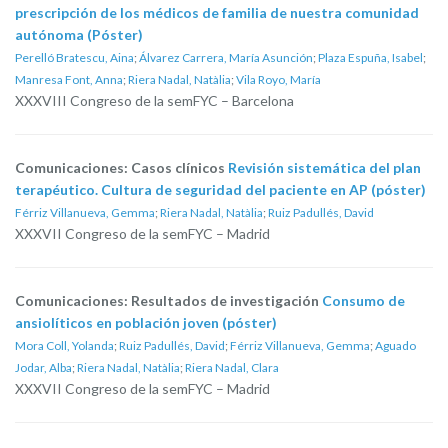
prescripción de los médicos de familia de nuestra comunidad
autónoma (Póster)
Perelló Bratescu, Aina
;
Álvarez Carrera, María Asunción
;
Plaza Espuña, Isabel
;
Manresa Font, Anna
;
Riera Nadal, Natàlia
;
Vila Royo, María
XXXVIII Congreso de la semFYC – Barcelona
Comunicaciones: Casos clínicos
Revisión sistemática del plan
terapéutico. Cultura de seguridad del paciente en AP (póster)
Férriz Villanueva, Gemma
;
Riera Nadal, Natàlia
;
Ruiz Padullés, David
XXXVII Congreso de la semFYC – Madrid
Comunicaciones: Resultados de investigación
Consumo de
ansiolíticos en población joven (póster)
Mora Coll, Yolanda
;
Ruiz Padullés, David
;
Férriz Villanueva, Gemma
;
Aguado
Jodar, Alba
;
Riera Nadal, Natàlia
;
Riera Nadal, Clara
XXXVII Congreso de la semFYC – Madrid