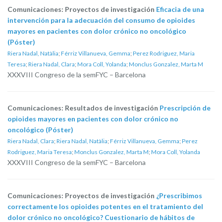
Comunicaciones: Proyectos de investigación
Eficacia de una
intervención para la adecuación del consumo de opioides
mayores en pacientes con dolor crónico no oncológico
(Póster)
Riera Nadal, Natàlia
;
Férriz Villanueva, Gemma
;
Perez Rodriguez, Maria
Teresa
;
Riera Nadal, Clara
;
Mora Coll, Yolanda
;
Monclus Gonzalez, Marta M
XXXVIII Congreso de la semFYC – Barcelona
Comunicaciones: Resultados de investigación
Prescripción de
opioides mayores en pacientes con dolor crónico no
oncológico (Póster)
Riera Nadal, Clara
;
Riera Nadal, Natàlia
;
Férriz Villanueva, Gemma
;
Perez
Rodriguez, Maria Teresa
;
Monclus Gonzalez, Marta M
;
Mora Coll, Yolanda
XXXVIII Congreso de la semFYC – Barcelona
Comunicaciones: Proyectos de investigación
¿Prescribimos
correctamente los opioides potentes en el tratamiento del
dolor crónico no oncológico? Cuestionario de hábitos de