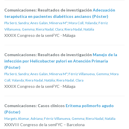
Comunicaciones: Resultados de investigación
Adecuación
terapéutica en pacientes diabéticos ancianos (Póster)
Pla Seró, Sandra
;
Anes Galán, Minerva Mª
;
Mora Coll, Yolanda
;
Férriz
Villanueva, Gemma
;
Riera Nadal, Clara
;
Riera Nadal, Natàlia
XXXIX Congreso de la semFYC - Málaga
Comunicaciones: Resultados de investigación
Manejo de la
infección por Helicobacter pylori en Atención Primaria
(Póster)
Pla Seró, Sandra
;
Anes Galán, Minerva Mª
;
Férriz Villanueva, Gemma
;
Mora
Coll, Yolanda
;
Riera Nadal, Natàlia
;
Riera Nadal, Clara
XXXIX Congreso de la semFYC - Málaga
Comunicaciones: Casos clínicos
Eritema polimorfo agudo
(Póster)
Margets Alomar, Adriana
;
Férriz Villanueva, Gemma
;
Riera Nadal, Natàlia
XXXVIII Congreso de la semFYC – Barcelona