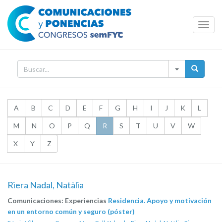
Toggl
Navig
A
B
C
D
E
F
G
H
I
J
K
L
M
N
O
P
Q
R
S
T
U
V
W
X
Y
Z
Riera Nadal, Natàlia
Comunicaciones: Experiencias
Residencia. Apoyo y motivación
en un entorno común y seguro (póster)