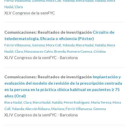
Férriz Villanueva, Gemma
;
Mora Coll, Yolanda
;
Riera Nadal, Natàlia
;
Riera
Nadal, Clara
XLV Congreso de la semFYC
Comunicaciones: Resultados de investigación
Circuito de
teledermatología. Eficacia o eficiencia (Póster)
Férriz Villanueva, Gemma
;
Mora Coll, Yolanda
;
Riera Nadal, Natàlia
;
Riera
Nadal, Clara
;
Manzanares Calvo, Brenda
;
Romero Cuenca, Cristina
XLIV Congreso de la semFYC - Barcelona
Comunicaciones: Resultados de investigación
Implantación y
evaluación del modelo de revisión de la prescripción centrada
en la persona en la práctica clínica habitual en pacientes ≥ 75
años (Oral)
Riera Nadal, Clara
;
Riera Nadal, Natàlia
;
Perez Rodriguez, Maria Teresa
;
Mora
Coll, Yolanda
;
Alarcón Ridaura, Mariona
;
Férriz Villanueva, Gemma
XLIV Congreso de la semFYC - Barcelona