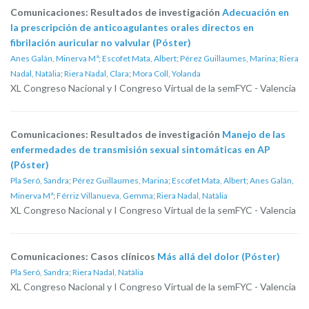
Comunicaciones: Resultados de investigación
Adecuación en
la prescripción de anticoagulantes orales directos en
fibrilación auricular no valvular (Póster)
Anes Galán, Minerva Mª
;
Escofet Mata, Albert
;
Pérez Guillaumes, Marina
;
Riera
Nadal, Natàlia
;
Riera Nadal, Clara
;
Mora Coll, Yolanda
XL Congreso Nacional y I Congreso Virtual de la semFYC - Valencia
Comunicaciones: Resultados de investigación
Manejo de las
enfermedades de transmisión sexual sintomáticas en AP
(Póster)
Pla Seró, Sandra
;
Pérez Guillaumes, Marina
;
Escofet Mata, Albert
;
Anes Galán,
Minerva Mª
;
Férriz Villanueva, Gemma
;
Riera Nadal, Natàlia
XL Congreso Nacional y I Congreso Virtual de la semFYC - Valencia
Comunicaciones: Casos clínicos
Más allá del dolor (Póster)
Pla Seró, Sandra
;
Riera Nadal, Natàlia
XL Congreso Nacional y I Congreso Virtual de la semFYC - Valencia