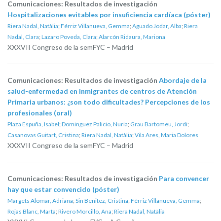
Comunicaciones: Resultados de investigación
Hospitalizaciones evitables por insuficiencia cardíaca (póster)
Riera Nadal, Natàlia
;
Férriz Villanueva, Gemma
;
Aguado Jodar, Alba
;
Riera
Nadal, Clara
;
Lazaro Poveda, Clara
;
Alarcón Ridaura, Mariona
XXXVII Congreso de la semFYC – Madrid
Comunicaciones: Resultados de investigación
Abordaje de la
salud-enfermedad en inmigrantes de centros de Atención
Primaria urbanos: ¿son todo dificultades? Percepciones de los
profesionales (oral)
Plaza Espuña, Isabel
;
Dominguez Palicio, Nuria
;
Grau Bartomeu, Jordi
;
Casanovas Guitart, Cristina
;
Riera Nadal, Natàlia
;
Vila Ares, Maria Dolores
XXXVII Congreso de la semFYC – Madrid
Comunicaciones: Resultados de investigación
Para convencer
hay que estar convencido (póster)
Margets Alomar, Adriana
;
Sin Benitez, Cristina
;
Férriz Villanueva, Gemma
;
Rojas Blanc, Marta
;
Rivero Morcillo, Ana
;
Riera Nadal, Natàlia