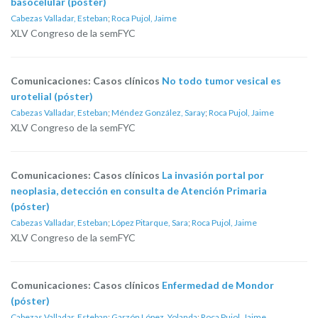
basocelular (póster)
Cabezas Valladar, Esteban
;
Roca Pujol, Jaime
XLV Congreso de la semFYC
Comunicaciones: Casos clínicos
No todo tumor vesical es
urotelial (póster)
Cabezas Valladar, Esteban
;
Méndez González, Saray
;
Roca Pujol, Jaime
XLV Congreso de la semFYC
Comunicaciones: Casos clínicos
La invasión portal por
neoplasia, detección en consulta de Atención Primaria
(póster)
Cabezas Valladar, Esteban
;
López Pitarque, Sara
;
Roca Pujol, Jaime
XLV Congreso de la semFYC
Comunicaciones: Casos clínicos
Enfermedad de Mondor
(póster)
Cabezas Valladar, Esteban
;
Garzón López, Yolanda
;
Roca Pujol, Jaime