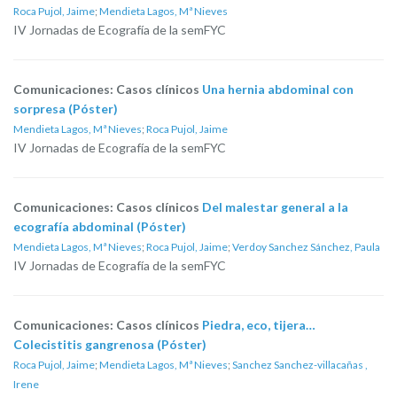
Roca Pujol, Jaime
;
Mendieta Lagos, Mª Nieves
IV Jornadas de Ecografía de la semFYC
Comunicaciones: Casos clínicos
Una hernia abdominal con
sorpresa (Póster)
Mendieta Lagos, Mª Nieves
;
Roca Pujol, Jaime
IV Jornadas de Ecografía de la semFYC
Comunicaciones: Casos clínicos
Del malestar general a la
ecografía abdominal (Póster)
Mendieta Lagos, Mª Nieves
;
Roca Pujol, Jaime
;
Verdoy Sanchez Sánchez, Paula
IV Jornadas de Ecografía de la semFYC
Comunicaciones: Casos clínicos
Piedra, eco, tijera…
Colecistitis gangrenosa (Póster)
Roca Pujol, Jaime
;
Mendieta Lagos, Mª Nieves
;
Sanchez Sanchez-villacañas ,
Irene