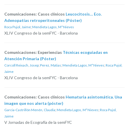
Comunicaciones: Casos clínicos
Leucocitosis… Eco.
Adenopatías retroperitoneales (Póster)
Roca Pujol, Jaime
;
Mendieta Lagos, Mª Nieves
XLIV Congreso de la semFYC - Barcelona
Comunicaciones: Experiencias
Técnicas ecoguiadas en
Atención Primaria (Póster)
Corcoll Reixach, Josep
;
Perez, Matias
;
Mendieta Lagos, Mª Nieves
;
Roca Pujol,
Jaime
XLIV Congreso de la semFYC - Barcelona
Comunicaciones: Casos clínicos
Hematuria asintomática. Una
imagen que nos alerta (póster)
Garcia-Castrillón Menén, Claudia
;
Mendieta Lagos, Mª Nieves
;
Roca Pujol,
Jaime
V Jornadas de Ecografía de la semFYC