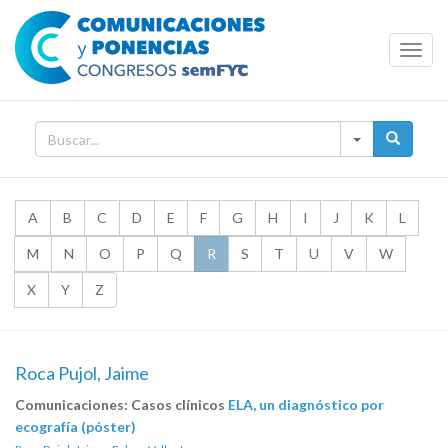
Toggl
Navig
A
B
C
D
E
F
G
H
I
J
K
L
M
N
O
P
Q
R
S
T
U
V
W
X
Y
Z
Roca Pujol, Jaime
Comunicaciones: Casos clínicos
ELA, un diagnóstico por
ecografía (póster)