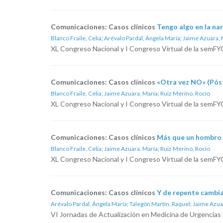
Comunicaciones: Casos clínicos
Tengo algo en la nar
Blanco Fraile, Celia
;
Arévalo Pardal, Ángela María
;
Jaime Azuara, 
XL Congreso Nacional y I Congreso Virtual de la semFYC
Comunicaciones: Casos clínicos
«Otra vez NO» (Pós
Blanco Fraile, Celia
;
Jaime Azuara, María
;
Ruiz Merino, Rocío
XL Congreso Nacional y I Congreso Virtual de la semFYC
Comunicaciones: Casos clínicos
Más que un hombro 
Blanco Fraile, Celia
;
Jaime Azuara, María
;
Ruiz Merino, Rocío
XL Congreso Nacional y I Congreso Virtual de la semFYC
Comunicaciones: Casos clínicos
Y de repente cambia
Arévalo Pardal, Ángela María
;
Talegón Martín, Raquel
;
Jaime Azua
VI Jornadas de Actualización en Medicina de Urgencias