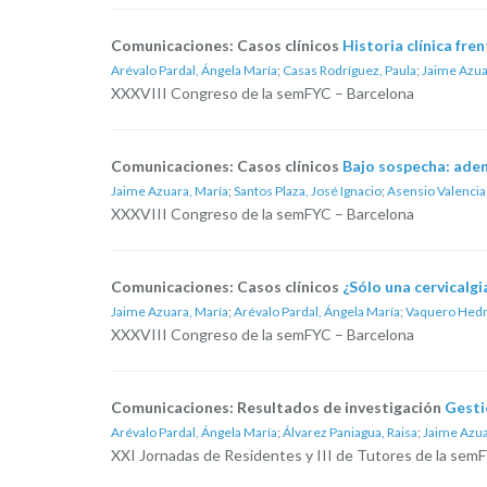
Comunicaciones: Casos clínicos
Historia clínica fre
Arévalo Pardal, Ángela María
;
Casas Rodríguez, Paula
;
Jaime Azua
XXXVIII Congreso de la semFYC – Barcelona
Comunicaciones: Casos clínicos
Bajo sospecha: aden
Jaime Azuara, María
;
Santos Plaza, José Ignacio
;
Asensio Valencia
XXXVIII Congreso de la semFYC – Barcelona
Comunicaciones: Casos clínicos
¿Sólo una cervicalgi
Jaime Azuara, María
;
Arévalo Pardal, Ángela María
;
Vaquero Hedro
XXXVIII Congreso de la semFYC – Barcelona
Comunicaciones: Resultados de investigación
Gestió
Arévalo Pardal, Ángela María
;
Álvarez Paniagua, Raisa
;
Jaime Azua
XXI Jornadas de Residentes y III de Tutores de la sem