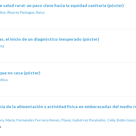
e salud rural: un paso clave hacia la equidad sanitaria (póster)
lina
;
Álvarez Paniagua, Raisa
s, el inicio de un diagnóstico inesperado (póster)
rta
que no cesa (póster)
élica
cia de la alimentación y actividad física en embarazadas del medio r
ra, María
;
Fernandes Ferreira Neves, Flavia
;
Gutiérrez Pasalodos, Celia
;
Botín Gonz
a