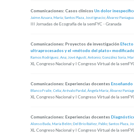
Comunicaciones: Casos clínicos
Un dolor inespecífic
Jaime Azuara, María
;
Santos Plaza, José Ignacio
;
Álvarez Paniagua,
III Jornadas de Ecografía de la semFYC - Granada
Comunicaciones: Proyectos de investigación
Efecto
ultraprocesados y el «método del plato» modificado
Ramos Rodríguez, Ana
;
Jové Agustí, Antonio
;
González Soria, Mar
XL Congreso Nacional y I Congreso Virtual de la semFYC
Comunicaciones: Experiencias docentes
Enseñando 
Blanco Fraile, Celia
;
Arévalo Pardal, Ángela María
;
Álvarez Paniagu
XL Congreso Nacional y I Congreso Virtual de la semFYC
Comunicaciones: Experiencias docentes
Diagnóstico
Alonso Bada, María Belén
;
Del Brío Ibáñez, Pablo
;
Santos Plaza, Jo
XL Congreso Nacional y I Congreso Virtual de la semFYC