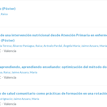
o (Póster)
 Raisa
 de una intervención nutricional desde Atención Primaria en enferm
 (Póster)
ía Teresa
;
Álvarez Paniagua, Raisa
;
Arévalo Pardal, Ángela María
;
Jaime Azuara, María
 - Valencia
aprendiendo, aprendiendo enseñando: optimización del método doce
a, Raisa
;
Jaime Azuara, María
 - Valencia
 de salud comunitario como prácticas de formación en una rotación
sé Ignacio
;
Jaime Azuara, María
 - Valencia