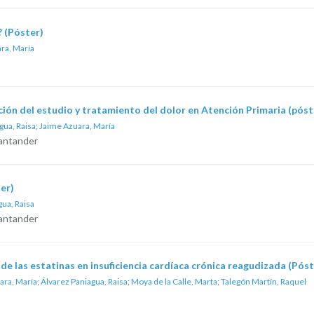
 (Póster)
ra, María
ción del estudio y tratamiento del dolor en Atención Primaria (póst
gua, Raisa
;
Jaime Azuara, María
Santander
er)
gua, Raisa
Santander
 de las estatinas en insuficiencia cardíaca crónica reagudizada (Póst
ara, María
;
Álvarez Paniagua, Raisa
;
Moya de la Calle, Marta
;
Talegón Martín, Raquel