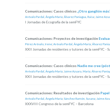
Comunicaciones: Casos clínicos
¿Otro ganglión más?
Arévalo Pardal, Ángela María
;
Álvarez Paniagua, Raisa
;
Jaime Azua
I Jornadas de Ecografía de la semFYC
Comunicaciones: Proyectos de investigación
Evalua
Pérez Arévalo, Irene
;
Arévalo Pardal, Ángela María
;
Álvarez Pania
XXII Jornadas de residentes y tutores de la semFYC - 
Comunicaciones: Casos clínicos
Nadie me cree (póst
Arévalo Pardal, Ángela María
;
Jaime Azuara, María
;
Álvarez Pania
XXII Jornadas de residentes y tutores de la semFYC - 
Comunicaciones: Resultados de investigación
Papel
Arévalo Pardal, Ángela María
;
Sánchez Ramón, Susana
;
Jaime Azu
XXXVIII Congreso de la semFYC – Barcelona