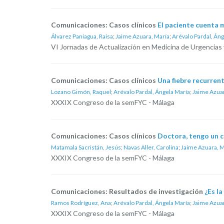
Comunicaciones: Casos clínicos
El paciente cuenta 
Álvarez Paniagua, Raisa
;
Jaime Azuara, María
;
Arévalo Pardal, Áng
VI Jornadas de Actualización en Medicina de Urgencias
Comunicaciones: Casos clínicos
Una fiebre recurren
Lozano Gimón, Raquel
;
Arévalo Pardal, Ángela María
;
Jaime Azuar
XXXIX Congreso de la semFYC - Málaga
Comunicaciones: Casos clínicos
Doctora, tengo un c
Matamala Sacristán, Jesús
;
Navas Aller, Carolina
;
Jaime Azuara, M
XXXIX Congreso de la semFYC - Málaga
Comunicaciones: Resultados de investigación
¿Es l
Ramos Rodríguez, Ana
;
Arévalo Pardal, Ángela María
;
Jaime Azuar
XXXIX Congreso de la semFYC - Málaga