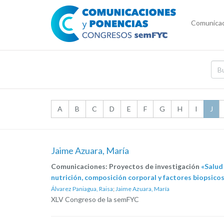
Comunicac
A
B
C
D
E
F
G
H
I
J
Jaime Azuara, María
Comunicaciones: Proyectos de investigación
«Salud
nutrición, composición corporal y factores biopsicos
Álvarez Paniagua, Raisa
;
Jaime Azuara, María
XLV Congreso de la semFYC