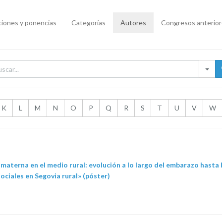
iones y ponencias
Categorías
Autores
Congresos anterio
K
L
M
N
O
P
Q
R
S
T
U
V
W
 materna en el medio rural: evolución a lo largo del embarazo hasta
ociales en Segovia rural» (póster)