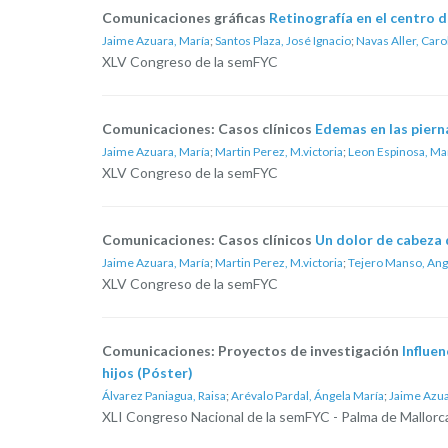
Comunicaciones gráficas
Retinografía en el centro d
Jaime Azuara, María
;
Santos Plaza, José Ignacio
;
Navas Aller, Caro
XLV Congreso de la semFYC
Comunicaciones: Casos clínicos
Edemas en las pierna
Jaime Azuara, María
;
Martin Perez, M.victoria
;
Leon Espinosa, Ma
XLV Congreso de la semFYC
Comunicaciones: Casos clínicos
Un dolor de cabeza 
Jaime Azuara, María
;
Martin Perez, M.victoria
;
Tejero Manso, Ang
XLV Congreso de la semFYC
Comunicaciones: Proyectos de investigación
Influen
hijos (Póster)
Álvarez Paniagua, Raisa
;
Arévalo Pardal, Ángela María
;
Jaime Azua
XLI Congreso Nacional de la semFYC - Palma de Mallorc