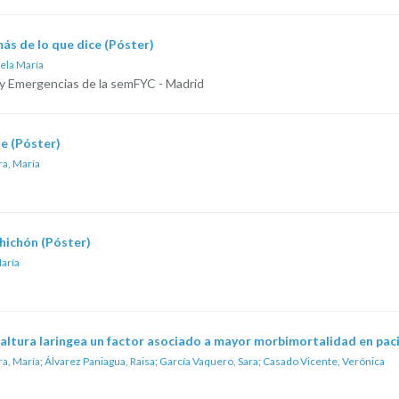
más de lo que dice (Póster)
ela María
 y Emergencias de la semFYC - Madrid
te (Póster)
a, María
hichón (Póster)
aría
a altura laringea un factor asociado a mayor morbimortalidad en pa
a, María
;
Álvarez Paniagua, Raisa
;
García Vaquero, Sara
;
Casado Vicente, Verónica