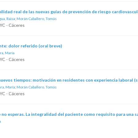
ilidad real de las nuevas guías de prevención de riesgo cardiovascula
gua, Raisa
;
Morán Caballero, Tomás
FYC - Cáceres
nte: dolor referido (oral breve)
ra, María
FYC - Cáceres
uevos tiempos: motivación en residentes con experiencia laboral (s
ra, María
;
Morán Caballero, Tomás
FYC - Cáceres
 no esperas. La integralidad del paciente como requisito para una s
a