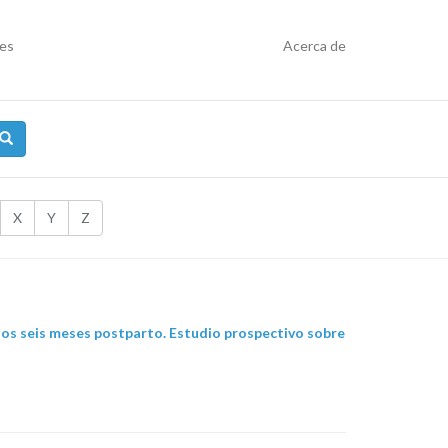
res
Acerca de
X
Y
Z
 los seis meses postparto. Estudio prospectivo sobre