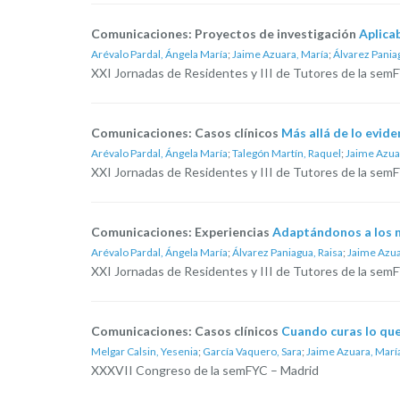
Comunicaciones: Proyectos de investigación
Aplicab
Arévalo Pardal, Ángela María
;
Jaime Azuara, María
;
Álvarez Pania
XXI Jornadas de Residentes y III de Tutores de la sem
Comunicaciones: Casos clínicos
Más allá de lo evide
Arévalo Pardal, Ángela María
;
Talegón Martín, Raquel
;
Jaime Azua
XXI Jornadas de Residentes y III de Tutores de la sem
Comunicaciones: Experiencias
Adaptándonos a los n
Arévalo Pardal, Ángela María
;
Álvarez Paniagua, Raisa
;
Jaime Azua
XXI Jornadas de Residentes y III de Tutores de la sem
Comunicaciones: Casos clínicos
Cuando curas lo que
Melgar Calsin, Yesenia
;
García Vaquero, Sara
;
Jaime Azuara, Marí
XXXVII Congreso de la semFYC – Madrid