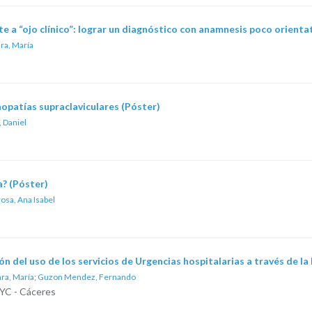
nte a “ojo clínico”: lograr un diagnóstico con anamnesis poco orienta
ra, María
opatías supraclaviculares (Póster)
, Daniel
a? (Póster)
sa, Ana Isabel
n del uso de los servicios de Urgencias hospitalarias a través de la h
ra, María
;
Guzon Mendez, Fernando
FYC - Cáceres